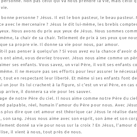
 personne. Non pas celui qui va nous prendre la vie, mais celui q
vie.
a bonne personne ? Jésus. Il est le bon pasteur, le beau pasteur.
ce avec le mercenaire ? Jésus le dit lui-même, les brebis compte
 yeux. Nous avons du prix aux yeux de Jésus. Nous sommes com
-même, la chair de sa chair. Tellement de prix à ses yeux que nou
ue sa propre vie. Il donne sa vie pour nous, par amour.
it-il pas penser à quelqu’un ? Si vous avez eu la chance d’avoir d
us ont aimé, vous devriez trouver. Jésus nous aime comme un pè
imer ses enfants. Vous savez, un vrai Père, il voit ses enfants 
-même. Il ne mesure pas ses efforts pour leur assurer le nécessai
r, tout en respectant leur liberté. Et même si ses enfants font d
 un jour ils lui crachent à la figure, si c’est un vrai Père, en cas
up arrive, il donnera sa vie pour les sauver.
sage de notre Père du ciel. Il nous aime comme notre Père du cie
end palpable, réel, humain l’amour du Père pour nous. Avec Jésu
 plus dire que cet amour est théorique car Jésus le réalise dan
s, son sang. Jésus nous aime avec son esprit, son âme et son cor
ellement donné sa vie pour nous sur la croix ? En Jésus, l’amour 
lise, il vient à nous, tout près de nous.