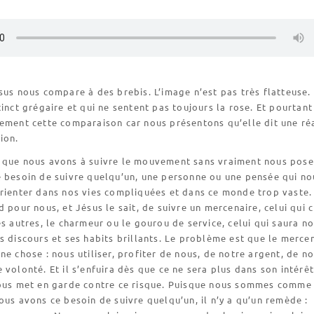
sus nous compare à des brebis. L’image n’est pas très flatteuse.
tinct grégaire et qui ne sentent pas toujours la rose. Et pourtan
ement cette comparaison car nous présentons qu’elle dit une réa
ion.
 que nous avons à suivre le mouvement sans vraiment nous pose
e besoin de suivre quelqu’un, une personne ou une pensée qui no
orienter dans nos vies compliquées et dans ce monde trop vaste.
d pour nous, et Jésus le sait, de suivre un mercenaire, celui qui c
es autres, le charmeur ou le gourou de service, celui qui saura n
s discours et ses habits brillants. Le problème est que le merce
ne chose : nous utiliser, profiter de nous, de notre argent, de no
 volonté. Et il s’enfuira dès que ce ne sera plus dans son intérê
nous met en garde contre ce risque. Puisque nous sommes comme
ous avons ce besoin de suivre quelqu’un, il n’y a qu’un remède :