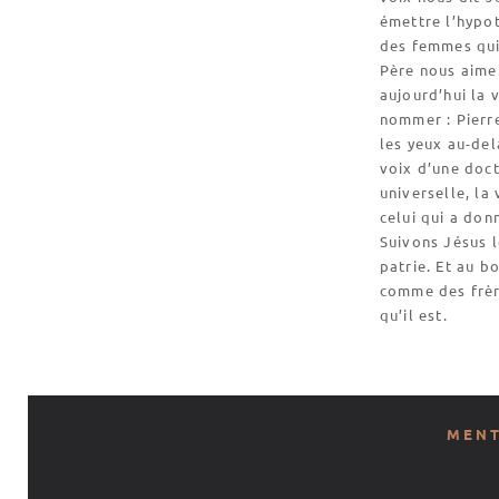
émettre l’hypo
des femmes qui
Père nous aime
aujourd’hui la 
nommer : Pierre
les yeux au-del
voix d’une doct
universelle, la
celui qui a don
Suivons Jésus l
patrie. Et au b
comme des frère
qu’il est.
MENT