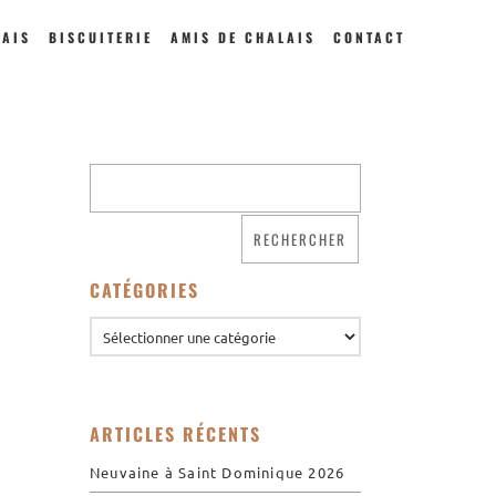
LAIS
BISCUITERIE
AMIS DE CHALAIS
CONTACT
Qui sommes nous ?
Saint Dominique
La famille dominicaine
CATÉGORIES
Devenir moniale
dominicaine
Nous aider !
Nos Liens
Historique
ARTICLES RÉCENTS
Les restaurations de
l’église de Chalais
Neuvaine à Saint Dominique 2026