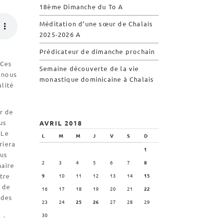
Visite symbolique de
18ème Dimanche du To A
l’Église
Méditation d’une sœur de Chalais
Visites virtuelles
2025-2026 A
Les randonnées
Prédicateur de dimanche prochain
 Ces
Semaine découverte de la vie
Accueil monastique
t nous
monastique dominicaine à Chalais
lité
Informations pratiques
Horaires
r de
Accueil de groupes
us
AVRIL 2018
Demande de séjour
 Le
L
M
M
J
V
S
D
riera
Séjours étudiant(e)s
1
ous
Bénévolat
2
3
4
5
6
7
8
naire
Covoiturage
tre
9
10
11
12
13
14
15
t de
16
17
18
19
20
21
22
La boutique – Librairie
 des
23
24
25
26
27
28
29
Biscuiterie St Dominique
30