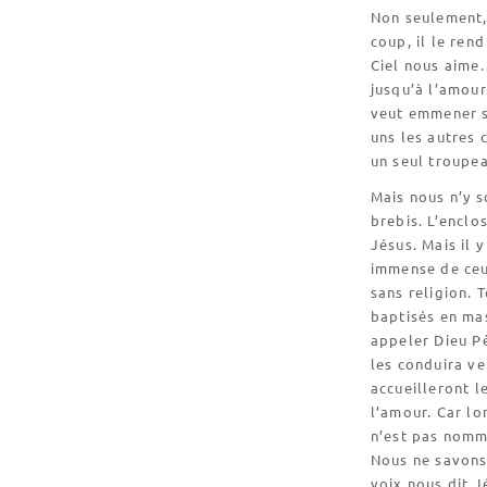
Non seulement,
coup, il le re
Ciel nous aime.
jusqu’à l’amou
veut emmener s
uns les autres 
un seul troupea
Mais nous n’y s
brebis. L’enclo
Jésus. Mais il y
immense de ceu
sans religion. T
baptisés en mas
appeler Dieu Pè
les conduira ve
accueilleront l
l’amour. Car lo
n’est pas nommé,
Nous ne savons
voix nous dit J