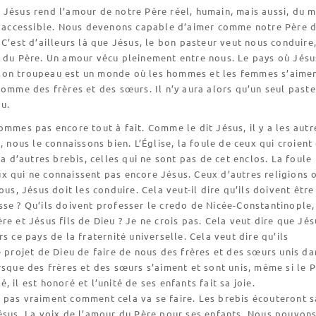
 Jésus rend l’amour de notre Père réel, humain, mais aussi, du
nd accessible. Nous devenons capable d’aimer comme notre Père 
 C’est d’ailleurs là que Jésus, le bon pasteur veut nous conduire
r du Père. Un amour vécu pleinement entre nous. Le pays où Jésu
on troupeau est un monde où les hommes et les femmes s’aimen
comme des frères et des sœurs. Il n’y aura alors qu’un seul paste
u.
ommes pas encore tout à fait. Comme le dit Jésus, il y a les autr
s, nous le connaissons bien. L’Église, la foule de ceux qui croient
 a d’autres brebis, celles qui ne sont pas de cet enclos. La foule
x qui ne connaissent pas encore Jésus. Ceux d’autres religions 
ous, Jésus doit les conduire. Cela veut-il dire qu’ils doivent être
se ? Qu’ils doivent professer le credo de Nicée-Constantinople,
re et Jésus fils de Dieu ? Je ne crois pas. Cela veut dire que Jés
rs ce pays de la fraternité universelle. Cela veut dire qu’ils
e projet de Dieu de faire de nous des frères et des sœurs unis da
rsque des frères et des sœurs s’aiment et sont unis, même si le 
 il est honoré et l’unité de ses enfants fait sa joie.
 pas vraiment comment cela va se faire. Les brebis écouteront s
ésus. La voix de l’amour du Père pour ses enfants. Nous pouvon