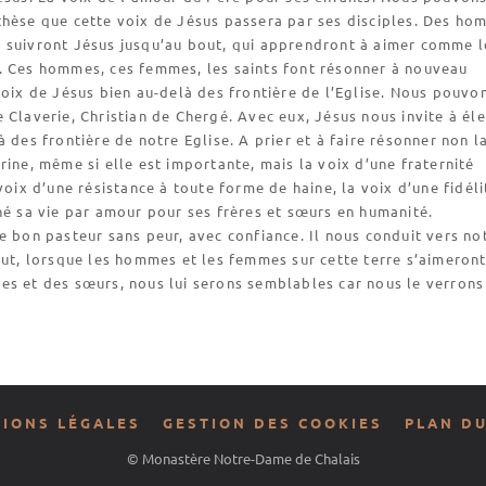
thèse que cette voix de Jésus passera par ses disciples. Des ho
 suivront Jésus jusqu’au bout, qui apprendront à aimer comme l
. Ces hommes, ces femmes, les saints font résonner à nouveau
voix de Jésus bien au-delà des frontière de l’Eglise. Nous pouvo
 Claverie, Christian de Chergé. Avec eux, Jésus nous invite à él
à des frontière de notre Eglise. A prier et à faire résonner non l
rine, même si elle est importante, mais la voix d’une fraternité
 voix d’une résistance à toute forme de haine, la voix d’une fidéli
né sa vie par amour pour ses frères et sœurs en humanité.
e bon pasteur sans peur, avec confiance. Il nous conduit vers no
out, lorsque les hommes et les femmes sur cette terre s’aimeron
s et des sœurs, nous lui serons semblables car nous le verrons
IONS LÉGALES
GESTION DES COOKIES
PLAN DU
© Monastère Notre-Dame de Chalais