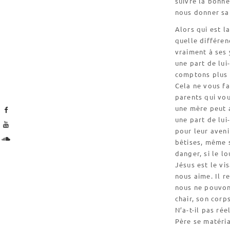
suivre la bonne
nous donner sa 
Alors qui est l
quelle différen
vraiment à ses
une part de lui
comptons plus q
Cela ne vous fa
parents qui vo
une mère peut a
une part de lui
pour leur aveni
bêtises, même si
danger, si le lo
Jésus est le vi
nous aime. Il r
nous ne pouvons
chair, son corp
N’a-t-il pas ré
Père se matéria