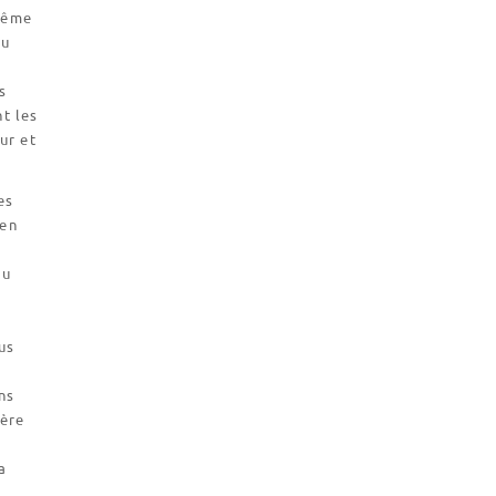
 même
du
,
s
t les
ur et
es
 en
ou
us
ns
Père
a
s