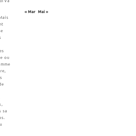
ui va
Catalogue et tarifs
« Mar
Mai »
Revendeurs en ISÈRE
 Mais
Nos emballages
nt
me
Nos biscuits
s
Nos ingrédients
es
re ou
L’association
comme
Prochains événements
re,
Dernières conférences
es
 de
Contact Accueil
l
Contact Boutique
s,
Contact Communauté
s sa
Contact Biscuiterie
ps.
du