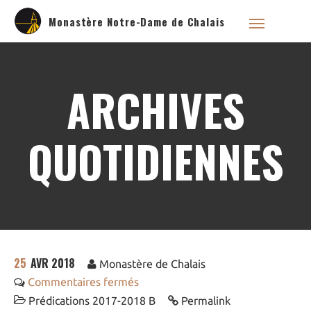
Monastère Notre-Dame de Chalais
ARCHIVES
Qui sommes nous ?
QUOTIDIENNES
Saint Dominique
La famille dominicaine
Devenir moniale
dominicaine
Nous aider !
Nos Liens
Historique
25
AVR 2018
Monastère de Chalais
Les restaurations de
l’église de Chalais
Commentaires fermés
Visite symbolique de
l’Église
Prédications 2017-2018 B
Permalink