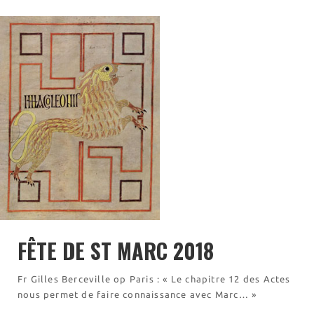
Visites virtuelles
Les randonnées
Accueil monastique
Informations pratiques
Horaires
Accueil de groupes
Demande de séjour
Séjours étudiant(e)s
Bénévolat
Covoiturage
La boutique – Librairie
FÊTE DE ST MARC 2018
Biscuiterie St Dominique
Catalogue et tarifs
Fr Gilles Berceville op Paris : « Le chapitre 12 des Actes
Revendeurs en ISÈRE
nous permet de faire connaissance avec Marc… »
Nos emballages