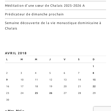
Méditation d’une sœur de Chalais 2025-2026 A
Prédicateur de dimanche prochain
Semaine découverte de la vie monastique dominicaine à
Chalais
AVRIL 2018
L
M
M
J
V
S
D
1
2
3
4
5
6
7
8
9
10
11
12
13
14
15
16
17
18
19
20
21
22
23
24
25
26
27
28
29
30
« Mar
Mai »