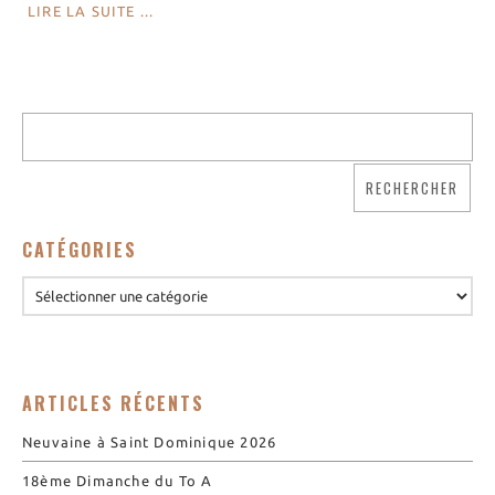
LIRE LA SUITE ...
Nos biscuits
Nos ingrédients
L’association
Prochains événements
Dernières conférences
Contact Accueil
Contact Boutique
CATÉGORIES
Contact Communauté
Contact Biscuiterie
ARTICLES RÉCENTS
Neuvaine à Saint Dominique 2026
18ème Dimanche du To A