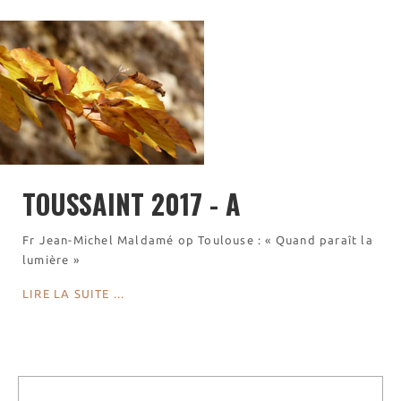
Visites virtuelles
Les randonnées
Accueil monastique
Informations pratiques
Horaires
Accueil de groupes
Demande de séjour
TOUSSAINT 2017 - A
Séjours étudiant(e)s
Bénévolat
Fr Jean-Michel Maldamé op Toulouse : « Quand paraît la
Covoiturage
lumière »
La boutique – Librairie
LIRE LA SUITE ...
Biscuiterie St Dominique
Catalogue et tarifs
Revendeurs en ISÈRE
Nos emballages