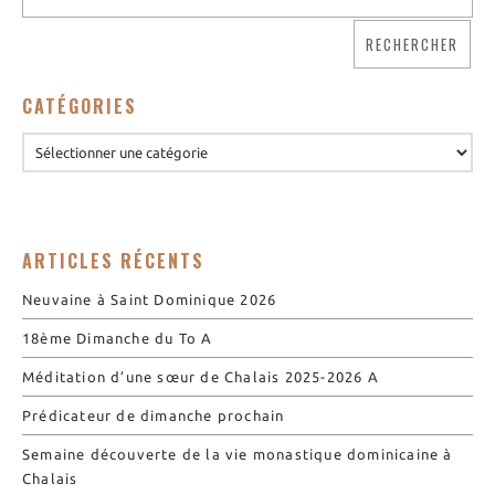
Nos biscuits
Nos ingrédients
CATÉGORIES
L’association
Prochains événements
Dernières conférences
Contact Accueil
Contact Boutique
ARTICLES RÉCENTS
Contact Communauté
Contact Biscuiterie
Neuvaine à Saint Dominique 2026
18ème Dimanche du To A
Méditation d’une sœur de Chalais 2025-2026 A
Prédicateur de dimanche prochain
Semaine découverte de la vie monastique dominicaine à
Chalais