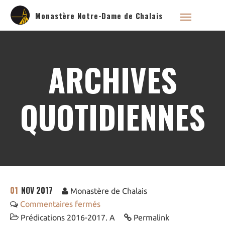
Monastère Notre-Dame de Chalais
ARCHIVES
Qui sommes nous ?
Saint Dominique
QUOTIDIENNES
La famille dominicaine
Devenir moniale
dominicaine
Nous aider !
Nos Liens
Historique
01
NOV 2017
Les restaurations de
Monastère de Chalais
l’église de Chalais
Commentaires fermés
Visite symbolique de
l’Église
Prédications 2016-2017. A
Permalink