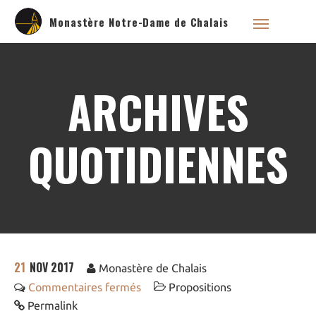
Monastère Notre-Dame de Chalais
ARCHIVES
Qui sommes nous ?
Saint Dominique
QUOTIDIENNES
La famille dominicaine
Devenir moniale
dominicaine
Nous aider !
Nos Liens
Historique
21
NOV 2017
Les restaurations de
Monastère de Chalais
l’église de Chalais
Commentaires fermés
Propositions
Visite symbolique de
l’Église
Permalink