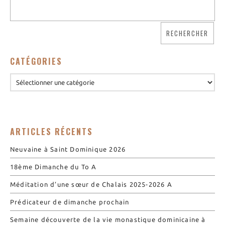
Nos biscuits
Nos ingrédients
L’association
CATÉGORIES
Prochains événements
Dernières conférences
Contact Accueil
Contact Boutique
Contact Communauté
ARTICLES RÉCENTS
Contact Biscuiterie
Neuvaine à Saint Dominique 2026
18ème Dimanche du To A
Méditation d’une sœur de Chalais 2025-2026 A
Prédicateur de dimanche prochain
Semaine découverte de la vie monastique dominicaine à