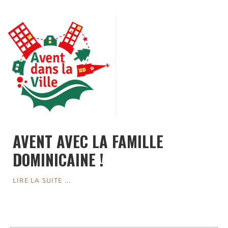
Visites virtuelles
Les randonnées
Accueil monastique
Informations pratiques
Horaires
Accueil de groupes
Demande de séjour
Séjours étudiant(e)s
Bénévolat
AVENT AVEC LA FAMILLE
Covoiturage
DOMINICAINE !
La boutique – Librairie
Biscuiterie St Dominique
LIRE LA SUITE ...
Catalogue et tarifs
Revendeurs en ISÈRE
Nos emballages