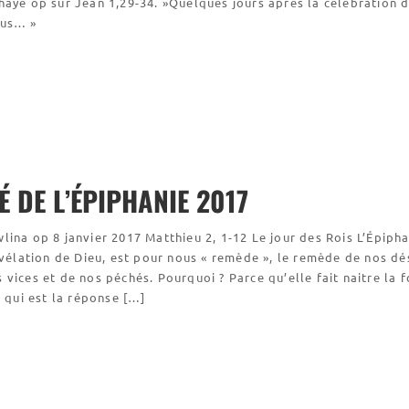
haye op sur Jean 1,29-34. »Quelques jours après la célébration d
sus… »
É DE L’ÉPIPHANIE 2017
lina op 8 janvier 2017 Matthieu 2, 1-12 Le jour des Rois L’Épipha
révélation de Dieu, est pour nous « remède », le remède de nos dés
vices et de nos péchés. Pourquoi ? Parce qu’elle fait naitre la f
i qui est la réponse […]