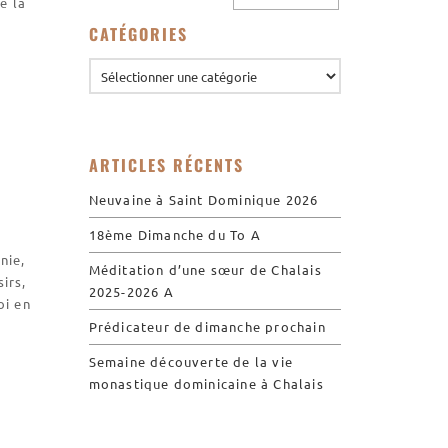
e la
Visites virtuelles
CATÉGORIES
Les randonnées
Accueil monastique
Informations pratiques
ARTICLES RÉCENTS
Horaires
Neuvaine à Saint Dominique 2026
Accueil de groupes
18ème Dimanche du To A
Demande de séjour
nie,
Méditation d’une sœur de Chalais
Séjours étudiant(e)s
irs,
2025-2026 A
oi en
Bénévolat
Prédicateur de dimanche prochain
Covoiturage
Semaine découverte de la vie
La boutique – Librairie
monastique dominicaine à Chalais
Biscuiterie St Dominique
Catalogue et tarifs