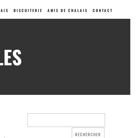
LAIS
BISCUITERIE
AMIS DE CHALAIS
CONTACT
LES
Qui sommes nous ?
Saint Dominique
La famille dominicaine
Devenir moniale
dominicaine
Nous aider !
Nos Liens
Historique
Les restaurations de
l’église de Chalais
Visite symbolique de
l’Église