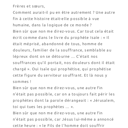
l’Église
Frères et sœurs,
Visites virtuelles
Comment aurait-il pu en être autrement ? Une autre
Les randonnées
fin à cette histoire était-elle possible à vue
humaine, dans la logique de ce monde ?
Bien sûr que non me direz-vous. Car tout cela était
Accueil monastique
écrit comme dans le livre du prophète Isaïe : « Il
Informations pratiques
était méprisé, abandonné de tous, homme de
douleurs, familier de la souffrance, semblable au
Horaires
lépreux dont on se détourne … C’était nos
Accueil de groupes
souffrances qu’il portait, nos douleurs dont il était
Demande de séjour
chargé ». Oui Isaïe qui prophétise, qui prophétise
Séjours étudiant(e)s
cette figure du serviteur souffrant. Et là nous y
Bénévolat
sommes !
Bien sûr que non me direz-vous, une autre fin
Covoiturage
n’était pas possible, car on a toujours fait périr les
prophètes dont la parole dérangeait : « Jérusalem,
La boutique – Librairie
toi qui tues les prophètes … ».
Biscuiterie St Dominique
Bien sûr que non me direz-vous, une autre fin
Catalogue et tarifs
n’était pas possible, car Jésus lui-même a annoncé
Revendeurs en ISÈRE
cette heure : « le Fils de l’homme doit souffrir