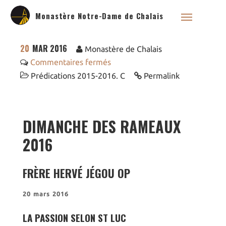
Monastère Notre-Dame de Chalais
20
MAR 2016
Monastère de Chalais
Commentaires fermés
Prédications 2015-2016. C
Permalink
Qui sommes nous ?
Saint Dominique
DIMANCHE DES RAMEAUX
La famille dominicaine
Devenir moniale
2016
dominicaine
Nous aider !
Nos Liens
FRÈRE HERVÉ JÉGOU OP
Historique
20 mars 2016
Les restaurations de
l’église de Chalais
LA PASSION SELON ST LUC
Visite symbolique de