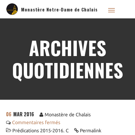
Monastère Notre-Dame de Chalais
ARCHIVES
Qui sommes nous ?
Saint Dominique
QUOTIDIENNES
La famille dominicaine
Devenir moniale
dominicaine
Nous aider !
Nos Liens
Historique
06
MAR 2016
Les restaurations de
Monastère de Chalais
l’église de Chalais
Commentaires fermés
Visite symbolique de
l’Église
Prédications 2015-2016. C
Permalink