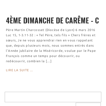
Visites virtuelles
Les randonnées
4ÈME DIMANCHE DE CARÊME - C
Accueil monastique
Informations pratiques
Père Martin Charcosset (Diocèse de Lyon) 6 mars 2016
Luc 15, 1-3.11-32 : « Tel Père, tels fils » Chers frères et
Horaires
sœurs, Je ne vous apprendrai rien en vous rappelant
Accueil de groupes
que, depuis plusieurs mois, nous sommes entrés dans
Demande de séjour
l’Année jubilaire de la Miséricorde, voulue par le Pape
Séjours étudiant(e)s
François comme un temps pour découvrir, ou
redécouvrir, combien la […]
Bénévolat
Covoiturage
LIRE LA SUITE ...
La boutique – Librairie
Biscuiterie St Dominique
Catalogue et tarifs
Revendeurs en ISÈRE
Nos emballages