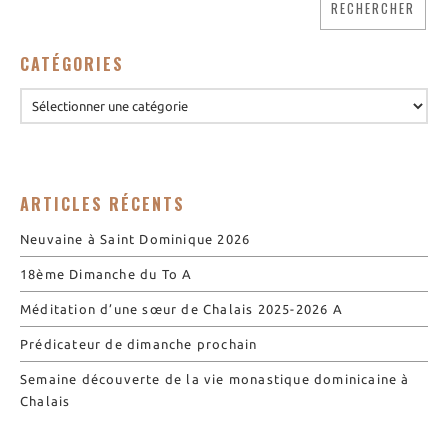
Nos biscuits
Nos ingrédients
CATÉGORIES
L’association
Prochains événements
Dernières conférences
Contact Accueil
ARTICLES RÉCENTS
Contact Boutique
Neuvaine à Saint Dominique 2026
Contact Communauté
Contact Biscuiterie
18ème Dimanche du To A
Méditation d’une sœur de Chalais 2025-2026 A
Prédicateur de dimanche prochain
Semaine découverte de la vie monastique dominicaine à
Chalais