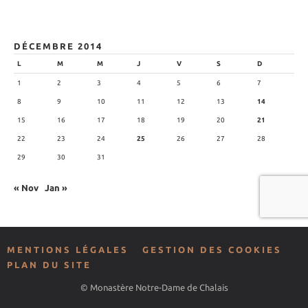
DÉCEMBRE 2014
L
M
M
J
V
S
D
1
2
3
4
5
6
7
8
9
10
11
12
13
14
15
16
17
18
19
20
21
22
23
24
25
26
27
28
29
30
31
« Nov
Jan »
MENTIONS LÉGALES
GESTION DES COOKIES
PLAN DU SITE
© Monastère Notre-Dame de Chalais