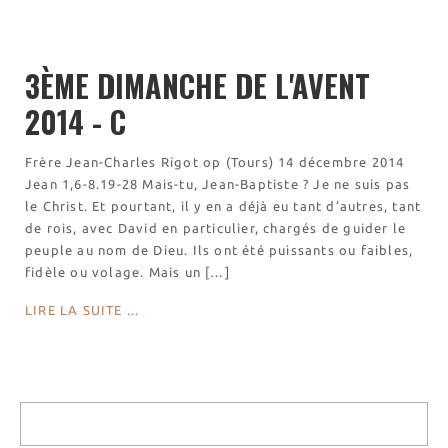
Visites virtuelles
Les randonnées
3ÈME DIMANCHE DE L'AVENT
Accueil monastique
2014 - C
Informations pratiques
Horaires
Frère Jean-Charles Rigot op (Tours) 14 décembre 2014
Accueil de groupes
Jean 1,6-8.19-28 Mais-tu, Jean-Baptiste ? Je ne suis pas
Demande de séjour
le Christ. Et pourtant, il y en a déjà eu tant d’autres, tant
de rois, avec David en particulier, chargés de guider le
Séjours étudiant(e)s
peuple au nom de Dieu. Ils ont été puissants ou faibles,
Bénévolat
fidèle ou volage. Mais un […]
Covoiturage
LIRE LA SUITE ...
La boutique – Librairie
Biscuiterie St Dominique
Catalogue et tarifs
Revendeurs en ISÈRE
Nos emballages