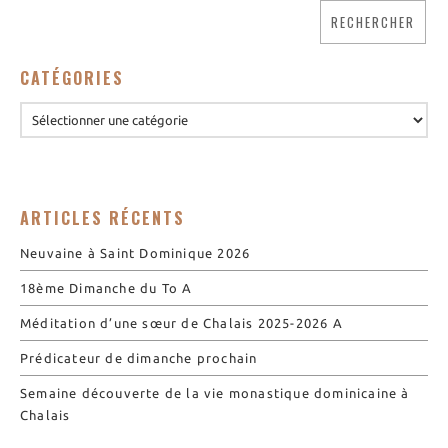
Nos biscuits
Nos ingrédients
CATÉGORIES
L’association
Prochains événements
Dernières conférences
Contact Accueil
ARTICLES RÉCENTS
Contact Boutique
Contact Communauté
Neuvaine à Saint Dominique 2026
Contact Biscuiterie
18ème Dimanche du To A
Méditation d’une sœur de Chalais 2025-2026 A
Prédicateur de dimanche prochain
Semaine découverte de la vie monastique dominicaine à
Chalais