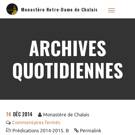
Monastère Notre-Dame de Chalais
ARCHIVES
Qui sommes nous ?
Saint Dominique
QUOTIDIENNES
La famille dominicaine
Devenir moniale
dominicaine
Nous aider !
Nos Liens
Historique
14
DÉC 2014
Les restaurations de
Monastère de Chalais
l’église de Chalais
Commentaires fermés
Visite symbolique de
l’Église
Prédications 2014-2015. B
Permalink