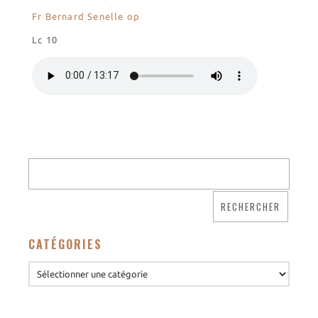
Fr Bernard Senelle op
Les randonnées
Lc 10
Accueil monastique
Informations pratiques
Horaires
Accueil de groupes
Demande de séjour
Séjours étudiant(e)s
Bénévolat
Covoiturage
La boutique – Librairie
CATÉGORIES
Biscuiterie St Dominique
Catalogue et tarifs
Revendeurs en ISÈRE
Nos emballages