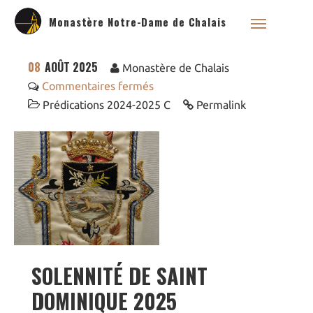
Monastère Notre-Dame de Chalais
08
AOÛT 2025
Monastère de Chalais
Commentaires fermés
Prédications 2024-2025 C
Permalink
Qui sommes nous ?
Saint Dominique
La famille dominicaine
Devenir moniale
dominicaine
Nous aider !
Nos Liens
Historique
Les restaurations de
SOLENNITÉ DE SAINT
l’église de Chalais
Visite symbolique de
DOMINIQUE 2025
l’Église
Visites virtuelles