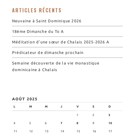
Nos biscuits
ARTICLES RÉCENTS
Nos ingrédients
Neuvaine à Saint Dominique 2026
L’association
18ème Dimanche du To A
Prochains événements
Méditation d’une sœur de Chalais 2025-2026 A
Dernières conférences
Prédicateur de dimanche prochain
Contact Accueil
Contact Boutique
Semaine découverte de la vie monastique
dominicaine à Chalais
Contact Communauté
Contact Biscuiterie
AOÛT 2025
L
M
M
J
V
S
D
1
2
3
4
5
6
7
8
9
10
11
12
13
14
15
16
17