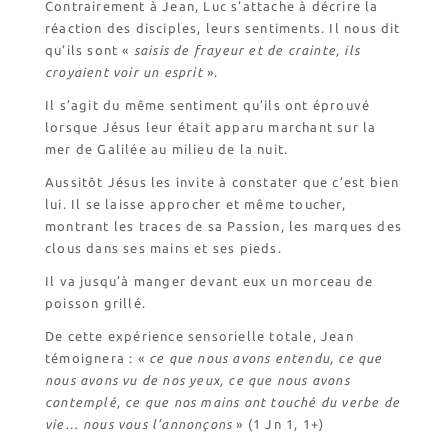
Contrairement à Jean, Luc s’attache à décrire la
Biscuiterie St Dominique
réaction des disciples, leurs sentiments. Il nous dit
Catalogue et tarifs
qu’ils sont «
saisis de frayeur et de crainte, ils
Revendeurs en ISÈRE
croyaient voir un esprit
».
Nos emballages
Il s’agit du même sentiment qu’ils ont éprouvé
Nos biscuits
lorsque Jésus leur était apparu marchant sur la
mer de Galilée au milieu de la nuit.
Nos ingrédients
Aussitôt Jésus les invite à constater que c’est bien
lui. Il se laisse approcher et même toucher,
L’association
montrant les traces de sa Passion, les marques des
Prochains événements
clous dans ses mains et ses pieds.
Dernières conférences
Il va jusqu’à manger devant eux un morceau de
Contact Accueil
poisson grillé.
Contact Boutique
De cette expérience sensorielle totale, Jean
Contact Communauté
témoignera : «
ce que nous avons entendu, ce que
Contact Biscuiterie
nous avons vu de nos yeux, ce que nous avons
contemplé, ce que nos mains ont touché du verbe de
vie… nous vous l’annonçons
» (1 Jn 1, 1+)