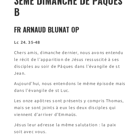
3ÈME DIMANCHE DE PÂQUES
Historique
B
Les restaurations de
l’église de Chalais
Visite symbolique de
FR ARNAUD BLUNAT OP
l’Église
Visites virtuelles
Lc 24. 35-48
Les randonnées
Chers amis, dimanche dernier, nous avons entendu
le récit de l’apparition de Jésus ressuscité à ses
Accueil monastique
disciples au soir de Pâques dans l’évangile de st
Jean.
Informations pratiques
Horaires
Aujourd’hui, nous entendons le même épisode mais
dans l’évangile de st Luc.
Accueil de groupes
Demande de séjour
Les onze apôtres sont présents y compris Thomas,
mais se sont joints à eux les deux disciples qui
Séjours étudiant(e)s
viennent d’arriver d’Emmaüs.
Bénévolat
Covoiturage
Jésus leur adresse la même salutation : la paix
soit avec vous.
La boutique – Librairie