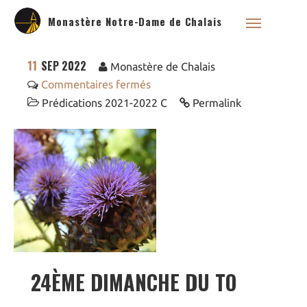
Monastère Notre-Dame de Chalais
11
SEP 2022
Monastère de Chalais
Commentaires fermés
Prédications 2021-2022 C
Permalink
Qui sommes nous ?
Saint Dominique
La famille dominicaine
Devenir moniale
dominicaine
Nous aider !
Nos Liens
24ÈME DIMANCHE DU TO
Historique