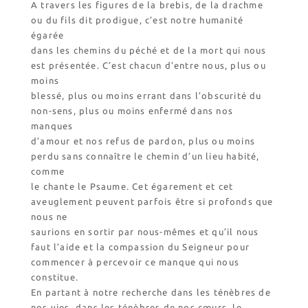
A travers les figures de la brebis, de la drachme
Catalogue et tarifs
ou du fils dit prodigue, c’est notre humanité
Revendeurs en ISÈRE
égarée
Nos emballages
dans les chemins du péché et de la mort qui nous
Nos biscuits
est présentée. C’est chacun d’entre nous, plus ou
Nos ingrédients
moins
blessé, plus ou moins errant dans l’obscurité du
non-sens, plus ou moins enfermé dans nos
L’association
manques
Prochains événements
d’amour et nos refus de pardon, plus ou moins
Dernières conférences
perdu sans connaître le chemin d’un lieu habité,
comme
Contact Accueil
le chante le Psaume. Cet égarement et cet
Contact Boutique
aveuglement peuvent parfois être si profonds que
nous ne
Contact Communauté
saurions en sortir par nous-mêmes et qu’il nous
Contact Biscuiterie
faut l’aide et la compassion du Seigneur pour
commencer à percevoir ce manque qui nous
constitue.
En partant à notre recherche dans les ténèbres de
nos vies, dans les ténèbres de nos cœurs, le