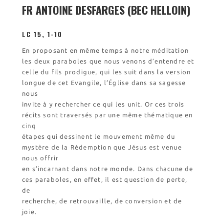
Les restaurations de
FR ANTOINE DESFARGES (BEC HELLOIN)
l’église de Chalais
Visite symbolique de
l’Église
LC 15, 1-10
Visites virtuelles
En proposant en même temps à notre méditation
Les randonnées
les deux paraboles que nous venons d’entendre et
celle du fils prodigue, qui les suit dans la version
longue de cet Evangile, l’Église dans sa sagesse
Accueil monastique
nous
Informations pratiques
invite à y rechercher ce qui les unit. Or ces trois
Horaires
récits sont traversés par une même thématique en
Accueil de groupes
cinq
étapes qui dessinent le mouvement même du
Demande de séjour
mystère de la Rédemption que Jésus est venue
Séjours étudiant(e)s
nous offrir
Bénévolat
en s’incarnant dans notre monde. Dans chacune de
Covoiturage
ces paraboles, en effet, il est question de perte,
de
La boutique – Librairie
recherche, de retrouvaille, de conversion et de
Biscuiterie St Dominique
joie.