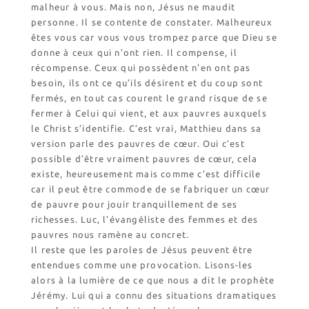
Revendeurs en ISÈRE
malheur à vous. Mais non, Jésus ne maudit
Nos emballages
personne. Il se contente de constater. Malheureux
êtes vous car vous vous trompez parce que Dieu se
Nos biscuits
donne à ceux qui n’ont rien. Il compense, il
Nos ingrédients
récompense. Ceux qui possèdent n’en ont pas
besoin, ils ont ce qu’ils désirent et du coup sont
L’association
fermés, en tout cas courent le grand risque de se
fermer à Celui qui vient, et aux pauvres auxquels
Prochains événements
le Christ s’identifie. C’est vrai, Matthieu dans sa
Dernières conférences
version parle des pauvres de cœur. Oui c’est
possible d’être vraiment pauvres de cœur, cela
Contact Accueil
existe, heureusement mais comme c’est difficile
Contact Boutique
car il peut être commode de se fabriquer un cœur
Contact Communauté
de pauvre pour jouir tranquillement de ses
Contact Biscuiterie
richesses. Luc, l’évangéliste des femmes et des
pauvres nous ramène au concret.
Il reste que les paroles de Jésus peuvent être
entendues comme une provocation. Lisons-les
alors à la lumière de ce que nous a dit le prophète
Jérémy. Lui qui a connu des situations dramatiques