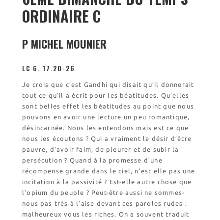
Visite symbolique de
ORDINAIRE C
l’Église
Visites virtuelles
Les randonnées
P MICHEL MOUNIER
LC 6, 17.20-26
Accueil monastique
Informations pratiques
Je crois que c’est Gandhi qui disait qu’il donnerait
tout ce qu’il a écrit pour les béatitudes. Qu’elles
Horaires
sont belles effet les béatitudes au point que nous
Accueil de groupes
pouvons en avoir une lecture un peu romantique,
Demande de séjour
désincarnée. Nous les entendons mais est ce que
Séjours étudiant(e)s
nous les écoutons ? Qui a vraiment le désir d’être
Bénévolat
pauvre, d’avoir faim, de pleurer et de subir la
persécution ? Quand à la promesse d’une
Covoiturage
récompense grande dans le ciel, n’est elle pas une
incitation à la passivité ? Est-elle autre chose que
La boutique – Librairie
l’opium du peuple ? Peut-être aussi ne sommes-
Biscuiterie St Dominique
nous pas très à l’aise devant ces paroles rudes :
Catalogue et tarifs
malheureux vous les riches. On a souvent traduit