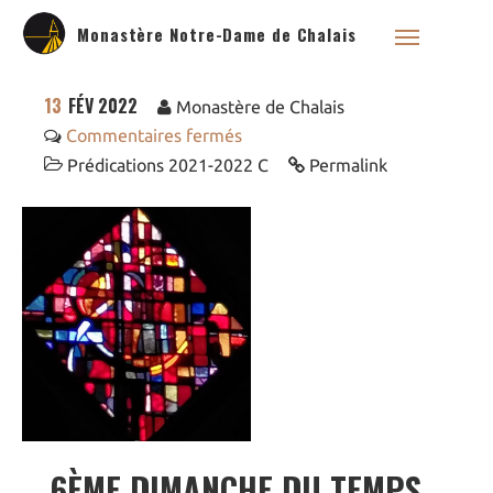
Monastère Notre-Dame de Chalais
13
FÉV 2022
Monastère de Chalais
Commentaires fermés
Prédications 2021-2022 C
Permalink
Qui sommes nous ?
Saint Dominique
La famille dominicaine
Devenir moniale
dominicaine
Nous aider !
Nos Liens
Historique
Les restaurations de
6ÈME DIMANCHE DU TEMPS
l’église de Chalais