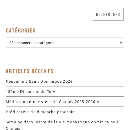
Nos biscuits
Nos ingrédients
L’association
CATÉGORIES
Prochains événements
Dernières conférences
Contact Accueil
Contact Boutique
ARTICLES RÉCENTS
Contact Communauté
Contact Biscuiterie
Neuvaine à Saint Dominique 2026
18ème Dimanche du To A
Méditation d’une sœur de Chalais 2025-2026 A
Prédicateur de dimanche prochain
Semaine découverte de la vie monastique dominicaine à
Chalais