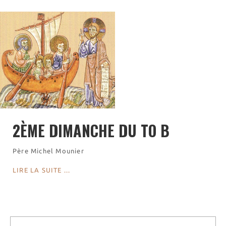
Visites virtuelles
Les randonnées
Accueil monastique
Informations pratiques
Horaires
Accueil de groupes
Demande de séjour
Séjours étudiant(e)s
2ÈME DIMANCHE DU TO B
Bénévolat
Covoiturage
Père Michel Mounier
La boutique – Librairie
LIRE LA SUITE ...
Biscuiterie St Dominique
Catalogue et tarifs
Revendeurs en ISÈRE
Nos emballages