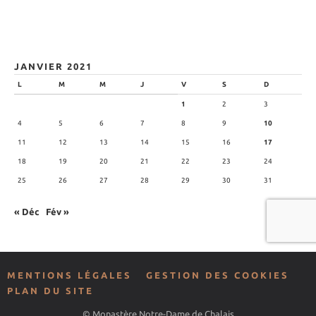
JANVIER 2021
L
M
M
J
V
S
D
1
2
3
4
5
6
7
8
9
10
11
12
13
14
15
16
17
18
19
20
21
22
23
24
25
26
27
28
29
30
31
« Déc
Fév »
MENTIONS LÉGALES
GESTION DES COOKIES
PLAN DU SITE
© Monastère Notre-Dame de Chalais