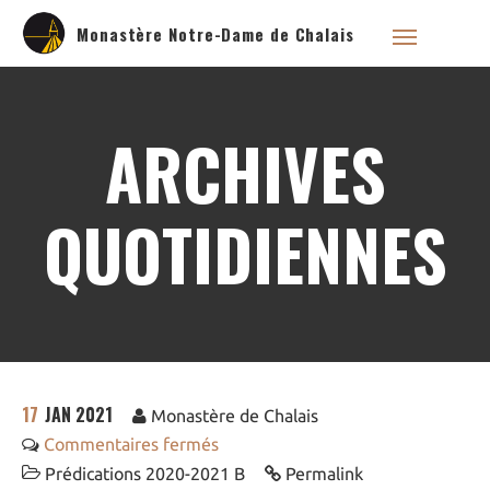
Monastère Notre-Dame de Chalais
ARCHIVES
Qui sommes nous ?
Saint Dominique
QUOTIDIENNES
La famille dominicaine
Devenir moniale
dominicaine
Nous aider !
Nos Liens
Historique
17
JAN 2021
Les restaurations de
Monastère de Chalais
l’église de Chalais
Commentaires fermés
Visite symbolique de
l’Église
Prédications 2020-2021 B
Permalink