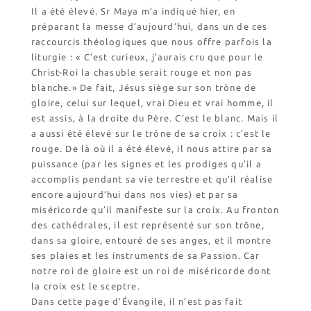
Il a été élevé. Sr Maya m’a indiqué hier, en
Revendeurs en ISÈRE
préparant la messe d’aujourd’hui, dans un de ces
Nos emballages
raccourcis théologiques que nous offre parfois la
Nos biscuits
liturgie : « C’est curieux, j’aurais cru que pour le
Nos ingrédients
Christ-Roi la chasuble serait rouge et non pas
blanche.» De fait, Jésus siège sur son trône de
gloire, celui sur lequel, vrai Dieu et vrai homme, il
L’association
est assis, à la droite du Père. C’est le blanc. Mais il
Prochains événements
a aussi été élevé sur le trône de sa croix : c’est le
Dernières conférences
rouge. De là où il a été élevé, il nous attire par sa
puissance (par les signes et les prodiges qu’il a
Contact Accueil
accomplis pendant sa vie terrestre et qu’il réalise
Contact Boutique
encore aujourd’hui dans nos vies) et par sa
miséricorde qu’il manifeste sur la croix. Au fronton
Contact Communauté
des cathédrales, il est représenté sur son trône,
Contact Biscuiterie
dans sa gloire, entouré de ses anges, et il montre
ses plaies et les instruments de sa Passion. Car
notre roi de gloire est un roi de miséricorde dont
la croix est le sceptre.
Dans cette page d’Évangile, il n’est pas fait