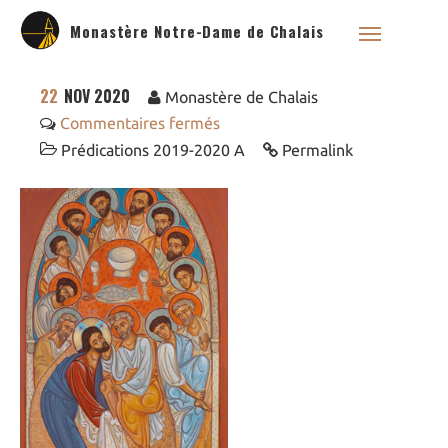
Monastère Notre-Dame de Chalais
22
NOV 2020
Monastère de Chalais
Commentaires fermés
Prédications 2019-2020 A
Permalink
Qui sommes nous ?
Saint Dominique
La famille dominicaine
Devenir moniale
dominicaine
Nous aider !
Nos Liens
Historique
Les restaurations de
l’église de Chalais