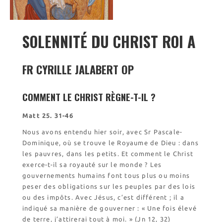
Visite symbolique de
l’Église
Visites virtuelles
SOLENNITÉ DU CHRIST ROI A
Les randonnées
FR CYRILLE JALABERT OP
Accueil monastique
COMMENT LE CHRIST RÈGNE-T-IL ?
Informations pratiques
Horaires
Matt 25. 31-46
Accueil de groupes
Nous avons entendu hier soir, avec Sr Pascale-
Demande de séjour
Dominique, où se trouve le Royaume de Dieu : dans
Séjours étudiant(e)s
les pauvres, dans les petits. Et comment le Christ
Bénévolat
exerce-t-il sa royauté sur le monde ? Les
Covoiturage
gouvernements humains font tous plus ou moins
peser des obligations sur les peuples par des lois
La boutique – Librairie
ou des impôts. Avec Jésus, c’est différent ; il a
Biscuiterie St Dominique
indiqué sa manière de gouverner : « Une fois élevé
Catalogue et tarifs
de terre, j’attirerai tout à moi. » (Jn 12, 32)