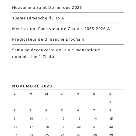
Neuvaine à Saint Dominique 2026
18ème Dimanche du To A
Méditation d’une sœur de Chalais 2025-2026 A
Prédicateur de dimanche prochain
Semaine découverte de la vie monastique
dominicaine à Chalais
NOVEMBRE 2020
L
M
M
J
V
S
D
1
2
3
4
5
6
7
8
9
10
11
12
13
14
15
16
17
18
19
20
21
22
23
24
25
26
27
28
29