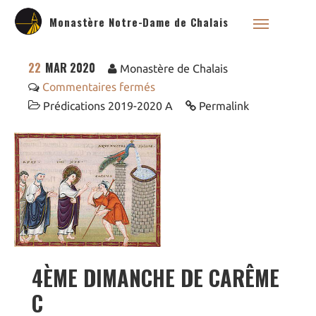
Monastère Notre-Dame de Chalais
22
MAR 2020
Monastère de Chalais
Commentaires fermés
Prédications 2019-2020 A
Permalink
Qui sommes nous ?
Saint Dominique
La famille dominicaine
Devenir moniale
dominicaine
Nous aider !
Nos Liens
Historique
4ÈME DIMANCHE DE CARÊME
Les restaurations de
l’église de Chalais
C
Visite symbolique de