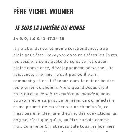
l’Église
PÈRE MICHEL MOUNIER
Visites virtuelles
Les randonnées
JE SUIS LA LUMIÈRE DU MONDE
Accueil monastique
Jn 9. 9, 1.6-9.13-17.34-38
Informations pratiques
Il y a abondance, et même surabondance, trop
Horaires
plein peut-être. Revoyons dans nos têtes les livres,
Accueil de groupes
les sessions sens, quête de sens, se retrouver,
pleine conscience, développement personnel. De
Demande de séjour
naissance, l’homme ne sait pas où il va, ni
Séjours étudiant(e)s
comment y aller. Il tâtonne dans la nuit et heurte
Bénévolat
les pierres du chemin. Alors quand Jésus vient
Covoiturage
nous dire : «
Je suis la lumière du monde
», nous
pouvons être surpris. La lumière, ce qui m’éclaire
La boutique – Librairie
et me permet de marcher sur un chemin sûr, ce
Biscuiterie St Dominique
n’est pas une idée, une théorie, des convictions, un
dogme, c’est quelqu’un, un être humain comme
Catalogue et tarifs
moi. Comme le Christ récapitule tous les hommes,
Revendeurs en ISÈRE