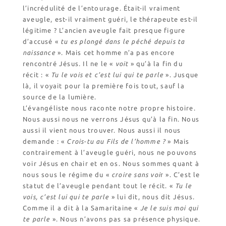
l’incrédulité de l’entourage. Était-il vraiment
aveugle, est-il vraiment guéri, le thérapeute est-il
légitime ? L’ancien aveugle fait presque figure
d’accusé «
tu es plongé dans le péché depuis ta
naissance
». Mais cet homme n’a pas encore
rencontré Jésus. Il ne le «
voit
» qu’à la fin du
récit : «
Tu le vois et c’est lui qui te parle
». Jusque
là, il voyait pour la première fois tout, sauf la
source de la lumière.
L’évangéliste nous raconte notre propre histoire.
Nous aussi nous ne verrons Jésus qu’à la fin. Nous
aussi il vient nous trouver. Nous aussi il nous
demande : «
Crois-tu au Fils de l’homme ?
» Mais
contrairement à l’aveugle guéri, nous ne pouvons
voir Jésus en chair et en os. Nous sommes quant à
nous sous le régime du «
croire sans voi
r ». C’est le
statut de l’aveugle pendant tout le récit. «
Tu le
vois, c’est lui qui te parle
» lui dit, nous dit Jésus.
Comme il a dit à la Samaritaine «
Je le suis moi qui
te parle
». Nous n’avons pas sa présence physique.