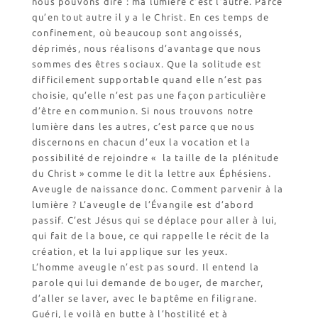
nous pouvons dire : ma lumière c’est l’autre. Parce
Nos emballages
qu’en tout autre il y a le Christ. En ces temps de
Nos biscuits
confinement, où beaucoup sont angoissés,
Nos ingrédients
déprimés, nous réalisons d’avantage que nous
sommes des êtres sociaux. Que la solitude est
difficilement supportable quand elle n’est pas
L’association
choisie, qu’elle n’est pas une façon particulière
Prochains événements
d’être en communion. Si nous trouvons notre
Dernières conférences
lumière dans les autres, c’est parce que nous
discernons en chacun d’eux la vocation et la
Contact Accueil
possibilité de rejoindre « la taille de la plénitude
Contact Boutique
du Christ » comme le dit la lettre aux Éphésiens.
Aveugle de naissance donc. Comment parvenir à la
Contact Communauté
lumière ? L’aveugle de l’Évangile est d’abord
Contact Biscuiterie
passif. C’est Jésus qui se déplace pour aller à lui,
qui fait de la boue, ce qui rappelle le récit de la
création, et la lui applique sur les yeux.
L’homme aveugle n’est pas sourd. Il entend la
parole qui lui demande de bouger, de marcher,
d’aller se laver, avec le baptême en filigrane.
Guéri, le voilà en butte à l’hostilité et à