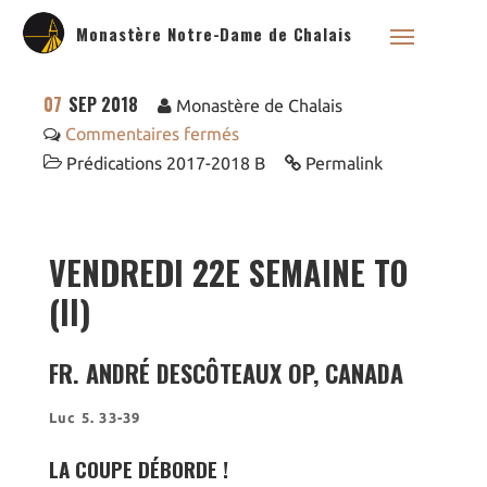
Monastère Notre-Dame de Chalais
07
SEP 2018
Monastère de Chalais
Commentaires fermés
Prédications 2017-2018 B
Permalink
Qui sommes nous ?
Saint Dominique
VENDREDI 22E SEMAINE TO
La famille dominicaine
(II)
Devenir moniale
dominicaine
Nous aider !
FR. ANDRÉ DESCÔTEAUX OP, CANADA
Nos Liens
Luc 5. 33-39
Historique
Les restaurations de
LA COUPE DÉBORDE !
l’église de Chalais