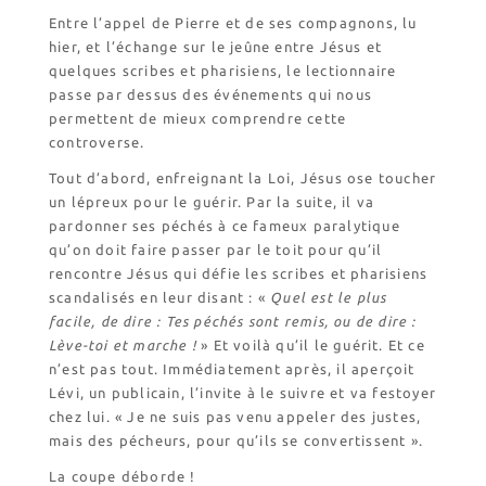
Visite symbolique de
l’Église
Entre l’appel de Pierre et de ses compagnons, lu
hier, et l’échange sur le jeûne entre Jésus et
Visites virtuelles
quelques scribes et pharisiens, le lectionnaire
Les randonnées
passe par dessus des événements qui nous
permettent de mieux comprendre cette
controverse.
Accueil monastique
Tout d’abord, enfreignant la Loi, Jésus ose toucher
Informations pratiques
un lépreux pour le guérir. Par la suite, il va
Horaires
pardonner ses péchés à ce fameux paralytique
Accueil de groupes
qu’on doit faire passer par le toit pour qu’il
Demande de séjour
rencontre Jésus qui défie les scribes et pharisiens
scandalisés en leur disant : «
Quel est le plus
Séjours étudiant(e)s
facile, de dire : Tes péchés sont remis, ou de dire :
Bénévolat
Lève-toi et marche !
» Et voilà qu’il le guérit. Et ce
Covoiturage
n’est pas tout. Immédiatement après, il aperçoit
Lévi, un publicain, l’invite à le suivre et va festoyer
La boutique – Librairie
chez lui. « Je ne suis pas venu appeler des justes,
Biscuiterie St Dominique
mais des pécheurs, pour qu’ils se convertissent ».
Catalogue et tarifs
La coupe déborde !
Revendeurs en ISÈRE