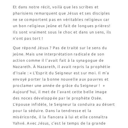
Et dans notre récit, voilà que les scribes et
Nos emballages
pharisiens remarquent que Jésus et ses disciples
Nos biscuits
ne se comportent pas en véritables religieux car
Nos ingrédients
un bon religieux jeûne et fait de longues prières!
Ils sont vraiment sous le choc et dans un sens, ils
n’ont pas tort !
L’association
Prochains événements
Que répond Jésus ? Pas de traité sur le sens du
Dernières conférences
jeûne. Mais une interprétation radicale de son
action comme il l’avait fait à la synagogue de
Contact Accueil
Nazareth. À Nazareth, il avait repris la prophétie
d’Isaïe : « L’Esprit du Seigneur est sur moi. Il m’a
Contact Boutique
envoyé porter la bonne nouvelle aux pauvres et
Contact Communauté
proclamer une année de grâce du Seigneur ! »
Contact Biscuiterie
Aujourd’hui, il met de l’avant cette belle image
des noces développée par le prophète Osée.
L’épouse infidèle, le Seigneur la conduira au désert
pour la séduire. Dans la tendresse et la
miséricorde, il la fiancera à lui et elle connaîtra
Yahvé. Avec Jésus, c’est le temps de la grande