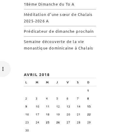
18ème Dimanche du To A
Visites virtuelles
Méditation d’une sœur de Chalais
Les randonnées
2025-2026 A
Prédicateur de dimanche prochain
Accueil monastique
Semaine découverte de la vie
Informations pratiques
monastique dominicaine à Chalais
Horaires
Accueil de groupes
Demande de séjour
AVRIL 2018
Séjours étudiant(e)s
L
M
M
J
V
S
D
Bénévolat
1
Covoiturage
2
3
4
5
6
7
8
9
10
11
12
13
14
15
La boutique – Librairie
16
17
18
19
20
21
22
Biscuiterie St Dominique
23
24
25
26
27
28
29
Catalogue et tarifs
30