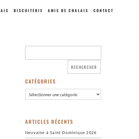
LAIS
BISCUITERIE
AMIS DE CHALAIS
CONTACT
Qui sommes nous ?
Saint Dominique
La famille dominicaine
Devenir moniale
dominicaine
CATÉGORIES
Nous aider !
Nos Liens
Historique
Les restaurations de
ARTICLES RÉCENTS
l’église de Chalais
Visite symbolique de
Neuvaine à Saint Dominique 2026
l’Église