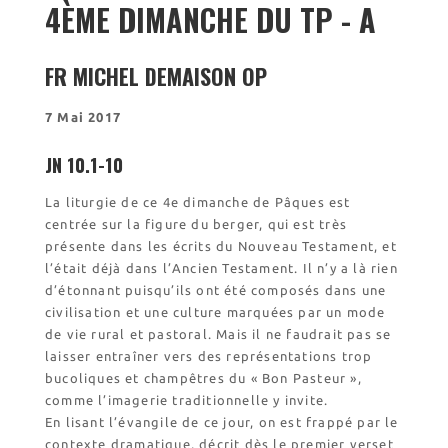
4ÈME DIMANCHE DU TP - A
l’église de Chalais
Visite symbolique de
l’Église
FR MICHEL DEMAISON OP
Visites virtuelles
Les randonnées
7 Mai 2017
JN 10.1-10
Accueil monastique
Informations pratiques
La liturgie de ce 4e dimanche de Pâques est
Horaires
centrée sur la figure du berger, qui est très
présente dans les écrits du Nouveau Testament, et
Accueil de groupes
l’était déjà dans l’Ancien Testament. Il n’y a là rien
Demande de séjour
d’étonnant puisqu’ils ont été composés dans une
Séjours étudiant(e)s
civilisation et une culture marquées par un mode
Bénévolat
de vie rural et pastoral. Mais il ne faudrait pas se
Covoiturage
laisser entraîner vers des représentations trop
bucoliques et champêtres du « Bon Pasteur »,
La boutique – Librairie
comme l’imagerie traditionnelle y invite.
En lisant l’évangile de ce jour, on est frappé par le
Biscuiterie St Dominique
contexte dramatique, décrit dès le premier verset