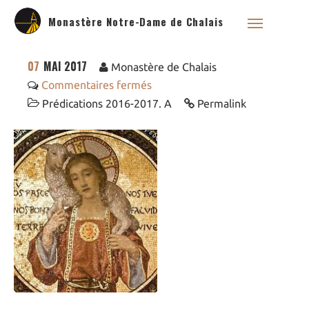
Monastère Notre-Dame de Chalais
07
MAI 2017
Monastère de Chalais
Commentaires fermés
Prédications 2016-2017. A
Permalink
Qui sommes nous ?
Saint Dominique
La famille dominicaine
Devenir moniale
dominicaine
Nous aider !
Nos Liens
Historique
Les restaurations de