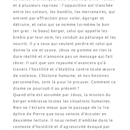
Catalogue et tarifs
et à plusieurs reprises : l’opposition est tranchée
Revendeurs en ISÈRE
entre les voleurs, les bandits, les mercenaires, qui
Nos emballages
entrent par effraction pour voler, égorger et
Nos biscuits
détruire, et celui qui se nomme lui-même le bon
(en grec : le beau) berger, celui qui appelle les
Nos ingrédients
brebis par leur nom, les conduit au pâturage et les
nourrit. Il y a ceux qui veulent perdre et celui qui
L’association
donne la vie et sauve. Jésus ne gomme en rien la
Prochains événements
dure réalité et n’annonce pas un message qui fait
rêver. Il sait que son royaume n’avancera qu’à
Dernières conférences
travers l’hostilité et s’établira contre toute œuvre
Contact Accueil
de violence. L’histoire humaine, et nos histoires
personnelles, sont là pour le prouver. Comment ce
Contact Boutique
drame se poursuit-il au présent ?
Contact Communauté
Quand elle est assumée par Jésus, la mission du
Contact Biscuiterie
berger embrasse toutes les situations humaines.
Rien ne l’éclaire mieux que le passage de la 1re
épître de Pierre que nous venons d’écouter en
deuxième lecture. Il nous remet d’emblée dans le
contexte d’hostilité et d’agressivité évoqué par