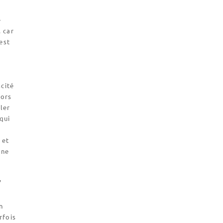
e
 car
est
e
scité
lors
ler
qui
 et
 ne
,
n
rfois