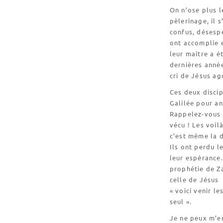
On n’ose plus l
pèlerinage, il 
confus, désespé
ont accomplie e
leur maître a é
dernières année
cri de Jésus ag
Ces deux discip
Galilée pour a
Rappelez-vous i
vécu ! Les voilà
c’est même la 
Ils ont perdu le
leur espérance.
prophétie de Za
celle de Jésus
« voici venir l
seul ».
Je ne peux m’em