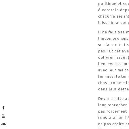
politique et so
électorale depu
chacun à ses in
laisse beaucoup
Il ne faut pas 
l’incompréhensi
sur la route. I
pas ! Et cet ave
délivrer Israël 
l’ensevelisseme
avec leur maîtr
femmes, le tém
chose comme les
dans leur détre
Devant cette ab
leur reprocher 
pas forcément 
constatation ! 
ne pas croire e