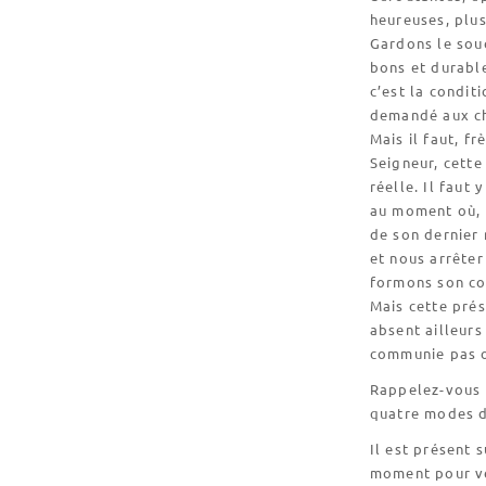
heureuses, plus
Gardons le souc
bons et durabl
c’est la conditi
demandé aux ch
Mais il faut, f
Seigneur, cette
réelle. Il faut
au moment où, a
de son dernier 
et nous arrêter
formons son cor
Mais cette prés
absent ailleurs
communie pas 
Rappelez-vous t
quatre modes d
Il est présent 
moment pour ven