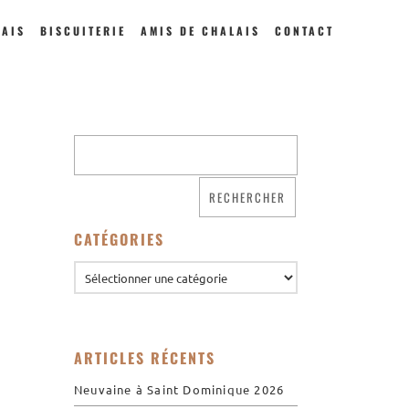
LAIS
BISCUITERIE
AMIS DE CHALAIS
CONTACT
Qui sommes nous ?
Saint Dominique
CATÉGORIES
La famille dominicaine
Devenir moniale
dominicaine
Nous aider !
Nos Liens
ARTICLES RÉCENTS
Historique
Neuvaine à Saint Dominique 2026
Les restaurations de