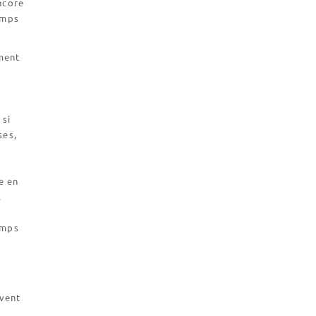
encore
emps
ument
 si
ses,
e en
.
emps
vent