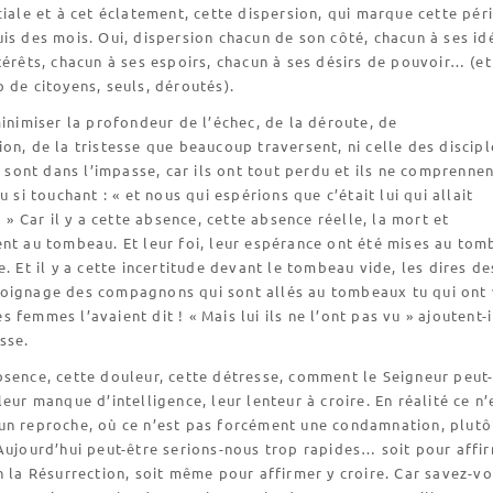
ciale et à cet éclatement, cette dispersion, qui marque cette pér
is des mois. Oui, dispersion chacun de son côté, chacun à ses id
térêts, chacun à ses espoirs, chacun à ses désirs de pouvoir… (et
 de citoyens, seuls, déroutés).
minimiser la profondeur de l’échec, de la déroute, de
on, de la tristesse que beaucoup traversent, ni celle des discipl
ls sont dans l’impasse, car ils ont tout perdu et ils ne comprenne
u si touchant : « et nous qui espérions que c’était lui qui allait
! » Car il y a cette absence, cette absence réelle, la mort et
nt au tombeau. Et leur foi, leur espérance ont été mises au to
e. Et il y a cette incertitude devant le tombeau vide, les dires de
oignage des compagnons qui sont allés au tombeaux tu qui ont 
 femmes l’avaient dit ! « Mais lui ils ne l’ont pas vu » ajoutent-i
sse.
sence, cette douleur, cette détresse, comment le Seigneur peut-
leur manque d’intelligence, leur lenteur à croire. En réalité ce n’
un reproche, où ce n’est pas forcément une condamnation, plutô
Aujourd’hui peut-être serions-nous trop rapides… soit pour affi
n la Résurrection, soit même pour affirmer y croire. Car savez-vo