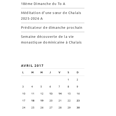
l’église de Chalais
18ème Dimanche du To A
Visite symbolique de
Méditation d’une sœur de Chalais
l’Église
2025-2026 A
Visites virtuelles
Prédicateur de dimanche prochain
Les randonnées
Semaine découverte de la vie
monastique dominicaine à Chalais
Accueil monastique
Informations pratiques
Horaires
AVRIL 2017
Accueil de groupes
L
M
M
J
V
S
D
Demande de séjour
1
2
Séjours étudiant(e)s
3
4
5
6
7
8
9
Bénévolat
10
11
12
13
14
15
16
17
18
19
20
21
22
23
Covoiturage
24
25
26
27
28
29
30
La boutique – Librairie