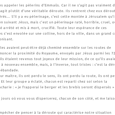
es appeler les pèlerins d’Emmaüs. Car il ne s’agit pas vraiment d
s’agit plutôt d’une véritable déroute. Ils rentrent chez eux dérou
rés… S’il y a eu pèlerinage, c’est cette montée à Jérusalem qu’i
n suivant Jésus, mais c’est un pèlerinage raté, horrible, cruel, o
té arrêté et mis à mort, crucifié. Toute leur espérance de ces
s s’est envolée sur une colline, hors de la ville, dans un grand cr
onisant.
les avaient peut-être déjà cheminé ensemble sur les routes de
nnoncer la proximité du Royaume, envoyés par Jésus parmi les 72
ls étaient revenus tout joyeux de leur mission, de ce qu’ils avai
 à nouveau ensemble, mais, à l’inverse, tout tristes : c’est la dé
débandade.
ur maître, ils ont perdu le sens, ils ont perdu la route, ils ont p
 Et leur groupe a éclaté, chacun est reparti chez soi selon la
charie : « je frapperai le berger et les brebis seront dispersés »
es jours où vous vous disperserez, chacun de son côté, et me lais
pêcher de penser à la déroute qui caractérise notre situation