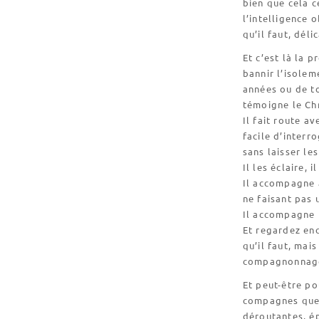
bien que cela c
l’intelligence 
qu’il faut, dél
Et c’est là la 
bannir l’isole
années ou de t
témoigne le Chr
Il fait route ave
facile d’interr
sans laisser le
Il les éclaire, i
Il accompagne a
ne faisant pas 
Il accompagne 
Et regardez en
qu’il faut, mai
compagnonnage,
Et peut-être p
compagnes que 
déroutantes, ép