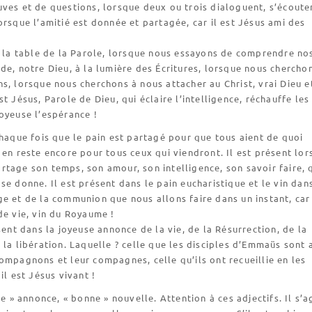
ves et de questions, lorsque deux ou trois dialoguent, s’écoute
orsque l’amitié est donnée et partagée, car il est Jésus ami des
à la table de la Parole, lorsque nous essayons de comprendre no
de, notre Dieu, à la lumière des Écritures, lorsque nous chercho
s, lorsque nous cherchons à nous attacher au Christ, vrai Dieu e
st Jésus, Parole de Dieu, qui éclaire l’intelligence, réchauffe les
oyeuse l’espérance !
chaque fois que le pain est partagé pour que tous aient de quoi
 en reste encore pour tous ceux qui viendront. Il est présent lo
tage son temps, son amour, son intelligence, son savoir faire, 
se donne. Il est présent dans le pain eucharistique et le vin dans
e et de la communion que nous allons faire dans un instant, car 
de vie, vin du Royaume !
ésent dans la joyeuse annonce de la vie, de la Résurrection, de la
 la libération. Laquelle ? celle que les disciples d’Emmaüs sont 
ompagnons et leur compagnes, celle qu’ils ont recueillie en les
il est Jésus vivant !
se » annonce, « bonne » nouvelle. Attention à ces adjectifs. Il s’a