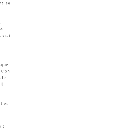
nt, se
s
ns
t vrai
rsque
qu’on
 le
il
allés
git