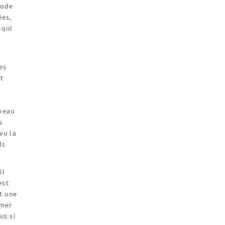
iode
ées,
 qui
es
nt
mbeau
s
vu la
ls
il
est
t une
rmer
us si