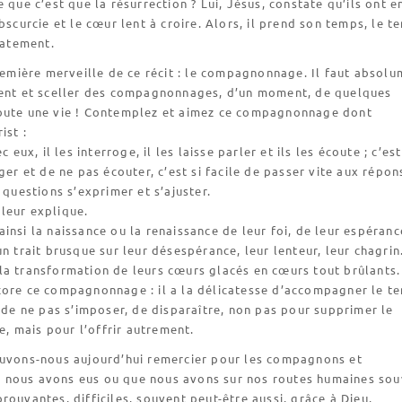
e que c’est que la résurrection ? Lui, Jésus, constate qu’ils ont 
obscurcie et le cœur lent à croire. Alors, il prend son temps, le t
icatement.
première merveille de ce récit : le compagnonnage. Il faut absol
ment et sceller des compagnonnages, d’un moment, de quelques
oute une vie ! Contemplez et aimez ce compagnonnage dont
ist :
c eux, il les interroge, il les laisse parler et ils les écoute ; c’est
oger et de ne pas écouter, c’est si facile de passer vite aux répon
s questions s’exprimer et s’ajuster.
l leur explique.
insi la naissance ou la renaissance de leur foi, de leur espéranc
un trait brusque sur leur désespérance, leur lenteur, leur chagrin
la transformation de leurs cœurs glacés en cœurs tout brûlants.
core ce compagnonnage : il a la délicatesse d’accompagner le t
s de ne pas s’imposer, de disparaître, non pas pour supprimer le
 mais pour l’offrir autrement.
ouvons-nous aujourd’hui remercier pour les compagnons et
nous avons eus ou que nous avons sur nos routes humaines sou
rouvantes, difficiles, souvent peut-être aussi, grâce à Dieu,