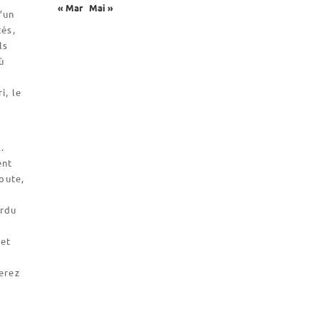
« Mar
Mai »
Biscuiterie St Dominique
’un
tés,
Catalogue et tarifs
ls
Revendeurs en ISÈRE
ù
Nos emballages
i, le
Nos biscuits
Nos ingrédients
.
L’association
ent
Prochains événements
route,
Dernières conférences
erdu
Contact Accueil
 et
Contact Boutique
Contact Communauté
serez
Contact Biscuiterie