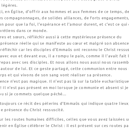
 légères.
i, en Église, d’offrir aux hommes et aux femmes de ce temps, d
es compagnonnages, de solides alliances, de forts engagements,
on pour que la foi, l’espérance et l’amour durent, et c’est ce qui 
rétiens dans ce monde.
rères et sœurs, réfléchir aussi à cette mystérieuse présence du
 présence réelle qui se manifeste au cœur et malgré son absenc
 y réfléchir car les disciples d’Emmaüs ont reconnu le Christ ressu
vec eux et devant eux, il a rompu le pain, comme il l’avait fait 
repas avec ses disciples. Et nous allons nous aussi nous rassemb
 autour de lui. Et ce geste partagé, cette communion entre nous 
ps et qui vivons de son sang vont réaliser sa présence.
ence n’est pas magique. Il n’est pas là sur la table eucharistique
 ! Il n’est pas présent en moi lorsque je communie et absent si je
ou si je commets quelque péché…
oujours ce récit des pèlerins d’Emmaüs qui indique quatre lieux
e présence du Christ ressuscité.
sur les routes humaines difficiles, celles que vous avez laissées u
ir en Église célébrer le Christ : il est présent sur ces routes pa