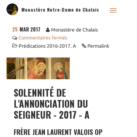
Monastère Notre-Dame de Chalais
25
MAR 2017
Monastère de Chalais
Commentaires fermés
Prédications 2016-2017. A
Permalink
Qui sommes nous ?
Saint Dominique
La famille dominicaine
Devenir moniale
dominicaine
SOLENNITÉ DE
Nous aider !
L'ANNONCIATION DU
Nos Liens
SEIGNEUR - 2017 - A
Historique
Les restaurations de
l’église de Chalais
FRÈRE JEAN LAURENT VALOIS OP
Visite symbolique de