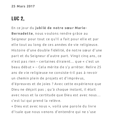
l’Église
25 Mars 2017
Visites virtuelles
Les randonnées
LUC 2,
En ce jour du
jubilé de notre sœur Marie-
Bernadette
, nous voulons rendre grâce au
Accueil monastique
Seigneur pour tout ce qu’Il a fait pour elle et par
Informations pratiques
elle tout au long de ces années de vie religieuse.
Horaires
Histoire d’une double fidélité, de notre sœur d’une
Accueil de groupes
part et du Seigneur d’autre part. Vingt cinq ans, ce
Demande de séjour
n’est pas rien – certaines diraient… que « c’est un
beau début » – Cela mérite de s’y arrêter. Relire 25
Séjours étudiant(e)s
ans de vie religieuse ne consiste-t-il pas à revoir
Bénévolat
un chemin plein de projets et d’imprévus,
Covoiturage
d’épreuves et de joies ? Avec cette expérience que
Dieu ne déçoit pas ; qu’à chaque instant, il était
La boutique – Librairie
avec nous et la certitude que Dieu est avec nous…
Biscuiterie St Dominique
c’est lui qui prend la relève.
Catalogue et tarifs
« Dieu est avec nous », voilà une parole du livre
Revendeurs en ISÈRE
d’Isaïe que nous venons d’entendre qui ne s’use