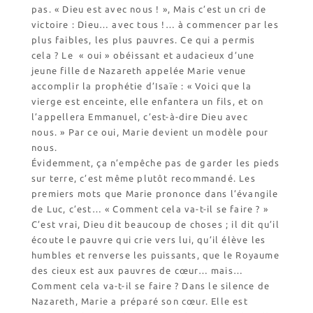
pas. « Dieu est avec nous ! », Mais c’est un cri de
Nos emballages
victoire : Dieu… avec tous !… à commencer par les
Nos biscuits
plus faibles, les plus pauvres. Ce qui a permis
Nos ingrédients
cela ? Le « oui » obéissant et audacieux d’une
jeune fille de Nazareth appelée Marie venue
accomplir la prophétie d’Isaïe : « Voici que la
L’association
vierge est enceinte, elle enfantera un fils, et on
Prochains événements
l’appellera Emmanuel, c’est-à-dire Dieu avec
Dernières conférences
nous. » Par ce oui, Marie devient un modèle pour
nous.
Contact Accueil
Évidemment, ça n’empêche pas de garder les pieds
Contact Boutique
sur terre, c’est même plutôt recommandé. Les
Contact Communauté
premiers mots que Marie prononce dans l’évangile
Contact Biscuiterie
de Luc, c’est… « Comment cela va-t-il se faire ? »
C’est vrai, Dieu dit beaucoup de choses ; il dit qu’il
écoute le pauvre qui crie vers lui, qu’il élève les
humbles et renverse les puissants, que le Royaume
des cieux est aux pauvres de cœur… mais…
Comment cela va-t-il se faire ? Dans le silence de
Nazareth, Marie a préparé son cœur. Elle est