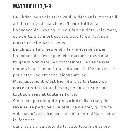
Visite symbolique de
MATTHIEU 17,1-9
l’Église
Visites virtuelles
Le Christ, nous dit saint Paul, a détruit la mort et il
Les randonnées
a fait resplendir la vie et l’immortalité par
l’annonce de l’évangile. Le Christ a détruit la mort,
et pourtant la mort est toujours là qui fait son
Accueil monastique
œuvre cruelle parmi nous.
Le Christ a fait resplendir la vie éternelle par
Informations pratiques
l’annonce de l’évangile, et pourtant nous voilà
Horaires
toujours pris dans les contraintes, les épreuves
Accueil de groupes
d’une vie qui peine à nous donner l’idée de ce que
Demande de séjour
peut être une éternité bienheureuse.
Séjours étudiant(e)s
Mais justement, c’est bien dans la tristesse de
notre quotidien que l’évangile du Christ prend
Bénévolat
tout son sens et toute sa force.
Covoiturage
C’est une parole qui a pouvoir de discerner, de
révéler, le petit peu, le ténu, le discret, qu’on ne
La boutique – Librairie
voit pas nécessairement, et où œuvre déjà en nous
Biscuiterie St Dominique
le ferment
Catalogue et tarifs
qui travaille au cœur de la pâte levain de la vie