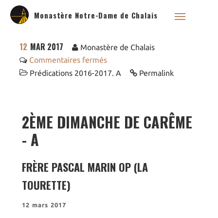
Monastère Notre-Dame de Chalais
12
MAR 2017
Monastère de Chalais
Commentaires fermés
Prédications 2016-2017. A
Permalink
Qui sommes nous ?
Saint Dominique
2ÈME DIMANCHE DE CARÊME
La famille dominicaine
- A
Devenir moniale
dominicaine
Nous aider !
FRÈRE PASCAL MARIN OP (LA
Nos Liens
TOURETTE)
Historique
Les restaurations de
12 mars 2017
l’église de Chalais