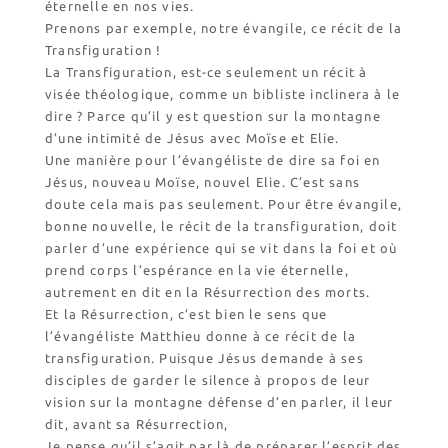
Revendeurs en ISÈRE
éternelle en nos vies.
Prenons par exemple, notre évangile, ce récit de la
Nos emballages
Transfiguration !
Nos biscuits
La Transfiguration, est-ce seulement un récit à
Nos ingrédients
visée théologique, comme un bibliste inclinera à le
dire ? Parce qu’il y est question sur la montagne
L’association
d’une intimité de Jésus avec Moïse et Elie.
Une manière pour l’évangéliste de dire sa foi en
Prochains événements
Jésus, nouveau Moïse, nouvel Elie. C’est sans
Dernières conférences
doute cela mais pas seulement. Pour être évangile,
bonne nouvelle, le récit de la transfiguration, doit
Contact Accueil
parler d’une expérience qui se vit dans la foi et où
Contact Boutique
prend corps l’espérance en la vie éternelle,
Contact Communauté
autrement en dit en la Résurrection des morts.
Contact Biscuiterie
Et la Résurrection, c’est bien le sens que
l’évangéliste Matthieu donne à ce récit de la
transfiguration. Puisque Jésus demande à ses
disciples de garder le silence à propos de leur
vision sur la montagne défense d’en parler, il leur
dit, avant sa Résurrection,
Je pense qu’il s’agit par là de préparer l’esprit des