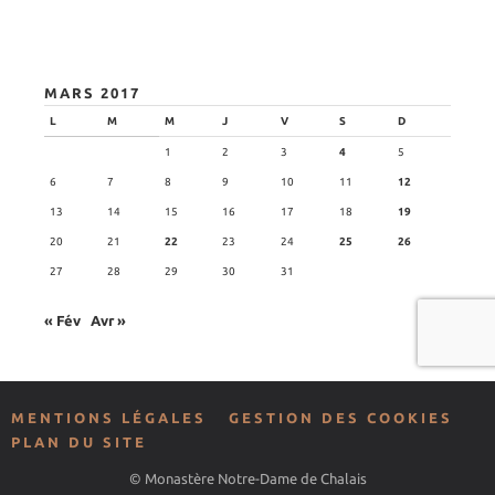
MARS 2017
L
M
M
J
V
S
D
1
2
3
4
5
6
7
8
9
10
11
12
13
14
15
16
17
18
19
20
21
22
23
24
25
26
27
28
29
30
31
« Fév
Avr »
MENTIONS LÉGALES
GESTION DES COOKIES
PLAN DU SITE
© Monastère Notre-Dame de Chalais