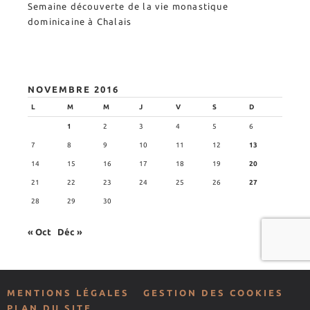
Semaine découverte de la vie monastique
dominicaine à Chalais
NOVEMBRE 2016
L
M
M
J
V
S
D
1
2
3
4
5
6
7
8
9
10
11
12
13
14
15
16
17
18
19
20
21
22
23
24
25
26
27
28
29
30
« Oct
Déc »
MENTIONS LÉGALES
GESTION DES COOKIES
PLAN DU SITE