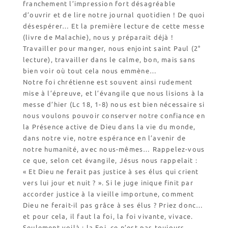
franchement l’impression fort désagréable
l’Église
d’ouvrir et de lire notre journal quotidien ! De quoi
Visites virtuelles
désespérer… Et la première lecture de cette messe
Les randonnées
(livre de Malachie), nous y préparait déjà !
Travailler pour manger, nous enjoint saint Paul (2°
lecture), travailler dans le calme, bon, mais sans
Accueil monastique
bien voir où tout cela nous emmène…
Informations pratiques
Notre foi chrétienne est souvent ainsi rudement
mise à l’épreuve, et l’évangile que nous lisions à la
Horaires
messe d’hier (Lc 18, 1-8) nous est bien nécessaire si
Accueil de groupes
nous voulons pouvoir conserver notre confiance en
Demande de séjour
la Présence active de Dieu dans la vie du monde,
Séjours étudiant(e)s
dans notre vie, notre espérance en l’avenir de
notre humanité, avec nous-mêmes… Rappelez-vous
Bénévolat
ce que, selon cet évangile, Jésus nous rappelait :
Covoiturage
« Et Dieu ne ferait pas justice à ses élus qui crient
vers lui jour et nuit ? ». Si le juge inique finit par
La boutique – Librairie
accorder justice à la vieille importune, comment
Biscuiterie St Dominique
Dieu ne ferait-il pas grâce à ses élus ? Priez donc…
Catalogue et tarifs
et pour cela, il faut la foi, la foi vivante, vivace.
Revendeurs en ISÈRE
Seulement voilà : la Foi, ce n’est pas toujours