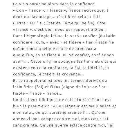
La vie s’enracine alors dans la confiance.
« Con – fiance ». « Fiance », fiance réciproque, à
deux ou davantage… c’est bien cela la foi !
(Littré : XIII° s. : État de l’âme qui se fie). Être
« fiancé », c’est bien nous par rapport à Dieu !
Dans l’étymologie latine, le verbe confier (du latin
confidere : cum, « avec » et fidere « fier ») signifie
qu’on remet quelque chose de précieux à
quelqu’un, en se fiant à lui. Se confier, confier son
avenir… Cette origine souligne les liens étroits qui
existent entre la confiance, la foi, la fidélité, la
confidence, le crédit, la croyance…
Et se rappeler ainsi tous les termes dérivés du
latin fides (foi) et fidus (digne de foi) : se fier –
fiable – fiance – fiancé…
Un des lieux bibliques de cette foi/confiance est
bien le psaume 27 : « Le Seigneur est ma lumière et
mon salut, de qui aurais-je crainte ? … Qu’une
armée vienne camper contre moi, mon cœur est
sans crainte. Qu’une guerre éclate contre moi, j’ai