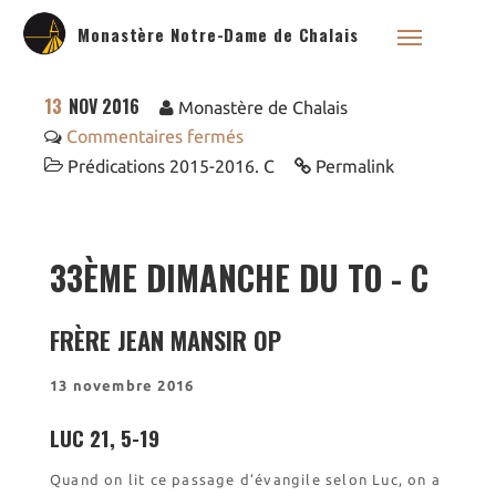
Monastère Notre-Dame de Chalais
13
NOV 2016
Monastère de Chalais
Commentaires fermés
Prédications 2015-2016. C
Permalink
Qui sommes nous ?
Saint Dominique
33ÈME DIMANCHE DU TO - C
La famille dominicaine
Devenir moniale
dominicaine
FRÈRE JEAN MANSIR OP
Nous aider !
Nos Liens
13 novembre 2016
Historique
LUC 21, 5-19
Les restaurations de
l’église de Chalais
Quand on lit ce passage d’évangile selon Luc, on a
Visite symbolique de