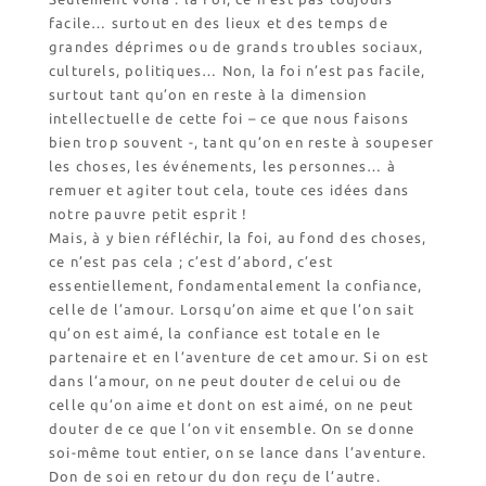
Nos emballages
facile… surtout en des lieux et des temps de
grandes déprimes ou de grands troubles sociaux,
Nos biscuits
culturels, politiques… Non, la foi n’est pas facile,
Nos ingrédients
surtout tant qu’on en reste à la dimension
intellectuelle de cette foi – ce que nous faisons
L’association
bien trop souvent -, tant qu’on en reste à soupeser
les choses, les événements, les personnes… à
Prochains événements
remuer et agiter tout cela, toute ces idées dans
Dernières conférences
notre pauvre petit esprit !
Mais, à y bien réfléchir, la foi, au fond des choses,
Contact Accueil
ce n’est pas cela ; c’est d’abord, c’est
Contact Boutique
essentiellement, fondamentalement la confiance,
Contact Communauté
celle de l’amour. Lorsqu’on aime et que l’on sait
Contact Biscuiterie
qu’on est aimé, la confiance est totale en le
partenaire et en l’aventure de cet amour. Si on est
dans l’amour, on ne peut douter de celui ou de
celle qu’on aime et dont on est aimé, on ne peut
douter de ce que l’on vit ensemble. On se donne
soi-même tout entier, on se lance dans l’aventure.
Don de soi en retour du don reçu de l’autre.