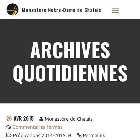
Monastère Notre-Dame de Chalais
ARCHIVES
Qui sommes nous ?
Saint Dominique
QUOTIDIENNES
La famille dominicaine
Devenir moniale
dominicaine
Nous aider !
Nos Liens
Historique
26
AVR 2015
Les restaurations de
Monastère de Chalais
l’église de Chalais
Commentaires fermés
Visite symbolique de
l’Église
Prédications 2014-2015. B
Permalink