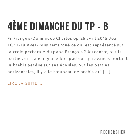
Visites virtuelles
Les randonnées
4ÈME DIMANCHE DU TP - B
Accueil monastique
Informations pratiques
Fr François-Dominique Charles op 26 avril 2015 Jean
10,11-18 Avez-vous remarqué ce qui est représenté sur
Horaires
la croix pectorale du pape François ? Au centre, sur la
Accueil de groupes
partie verticale, il y a le bon pasteur qui avance, portant
Demande de séjour
la brebis perdue sur ses épaules. Sur les parties
Séjours étudiant(e)s
horizontales, il y a le troupeau de brebis qui […]
Bénévolat
LIRE LA SUITE ...
Covoiturage
La boutique – Librairie
Biscuiterie St Dominique
Catalogue et tarifs
Revendeurs en ISÈRE
Nos emballages