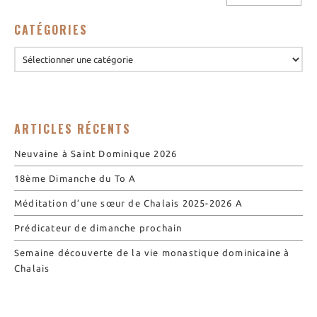
Nos biscuits
Nos ingrédients
CATÉGORIES
L’association
Prochains événements
Dernières conférences
ARTICLES RÉCENTS
Contact Accueil
Contact Boutique
Neuvaine à Saint Dominique 2026
Contact Communauté
18ème Dimanche du To A
Contact Biscuiterie
Méditation d’une sœur de Chalais 2025-2026 A
Prédicateur de dimanche prochain
Semaine découverte de la vie monastique dominicaine à
Chalais