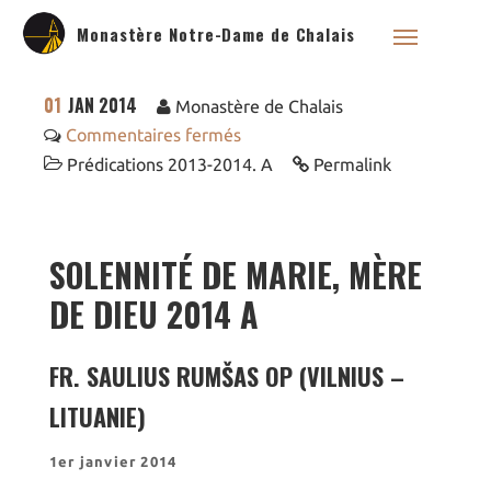
Monastère Notre-Dame de Chalais
01
JAN 2014
Monastère de Chalais
Commentaires fermés
Prédications 2013-2014. A
Permalink
Qui sommes nous ?
Saint Dominique
SOLENNITÉ DE MARIE, MÈRE
La famille dominicaine
DE DIEU 2014 A
Devenir moniale
dominicaine
Nous aider !
FR. SAULIUS RUMŠAS OP (VILNIUS –
Nos Liens
LITUANIE)
Historique
Les restaurations de
l’église de Chalais
1er janvier 2014
Visite symbolique de