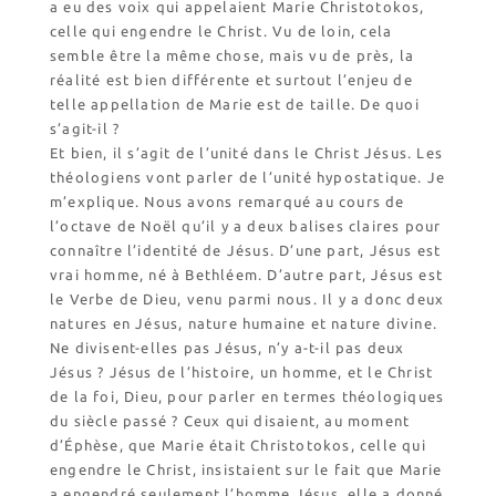
a eu des voix qui appelaient Marie Christotokos,
Nos emballages
celle qui engendre le Christ. Vu de loin, cela
Nos biscuits
semble être la même chose, mais vu de près, la
Nos ingrédients
réalité est bien différente et surtout l’enjeu de
telle appellation de Marie est de taille. De quoi
s’agit-il ?
L’association
Et bien, il s’agit de l’unité dans le Christ Jésus. Les
Prochains événements
théologiens vont parler de l’unité hypostatique. Je
Dernières conférences
m’explique. Nous avons remarqué au cours de
l’octave de Noël qu’il y a deux balises claires pour
Contact Accueil
connaître l’identité de Jésus. D’une part, Jésus est
Contact Boutique
vrai homme, né à Bethléem. D’autre part, Jésus est
le Verbe de Dieu, venu parmi nous. Il y a donc deux
Contact Communauté
natures en Jésus, nature humaine et nature divine.
Contact Biscuiterie
Ne divisent-elles pas Jésus, n’y a-t-il pas deux
Jésus ? Jésus de l’histoire, un homme, et le Christ
de la foi, Dieu, pour parler en termes théologiques
du siècle passé ? Ceux qui disaient, au moment
d’Éphèse, que Marie était Christotokos, celle qui
engendre le Christ, insistaient sur le fait que Marie
a engendré seulement l’homme Jésus, elle a donné