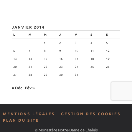
JANVIER 2014
L
M
M
J
V
S
D
1
2
3
4
5
6
7
8
9
10
11
12
13
14
15
16
17
18
19
20
21
22
23
24
25
26
27
28
29
30
31
« Déc
Fév »
MENTIONS LÉGALES
GESTION DES COOKIES
PLAN DU SITE
© Monastère Notre-Dame de Chalais