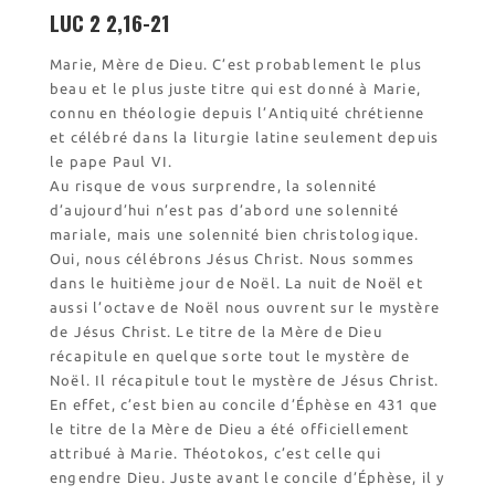
l’Église
LUC 2 2,16-21
Visites virtuelles
Marie, Mère de Dieu. C’est probablement le plus
Les randonnées
beau et le plus juste titre qui est donné à Marie,
connu en théologie depuis l’Antiquité chrétienne
et célébré dans la liturgie latine seulement depuis
Accueil monastique
le pape Paul VI.
Informations pratiques
Au risque de vous surprendre, la solennité
Horaires
d’aujourd’hui n’est pas d’abord une solennité
mariale, mais une solennité bien christologique.
Accueil de groupes
Oui, nous célébrons Jésus Christ. Nous sommes
Demande de séjour
dans le huitième jour de Noël. La nuit de Noël et
Séjours étudiant(e)s
aussi l’octave de Noël nous ouvrent sur le mystère
Bénévolat
de Jésus Christ. Le titre de la Mère de Dieu
Covoiturage
récapitule en quelque sorte tout le mystère de
Noël. Il récapitule tout le mystère de Jésus Christ.
La boutique – Librairie
En effet, c’est bien au concile d’Éphèse en 431 que
Biscuiterie St Dominique
le titre de la Mère de Dieu a été officiellement
attribué à Marie. Théotokos, c’est celle qui
Catalogue et tarifs
engendre Dieu. Juste avant le concile d’Éphèse, il y
Revendeurs en ISÈRE