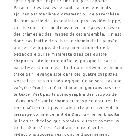
spécifique de l’Esprit Saint, qui y est appelé
Paraclet. Ces textes ne sont pas des éléments
Qui sommes nous ?
ajoutés par manière d’ornement ou de parenthèse.
Saint Dominique
Ils font partie de l’essentiel du propos développé,
La famille dominicaine
car ils sont très minutieusement intégrés au réseau
Devenir moniale
des thèmes et des images de cet ensemble. Il n’est
dominicaine
donc pas inutile de suivre le chemin de la pensée
Nous aider !
qui se développe, de l’argumentation et de la
Nos Liens
pédagogie qui se manifeste dans ces quatre
chapitres – de lecture difficile, puisque la partie
Historique
narrative est minime. Il faut donc relever le chemin
Les restaurations de
tracé par l’évangéliste dans ces quatre chapitres.
l’église de Chalais
Notre lecture sera théologique. Ce ne sera pas une
Visite symbolique de
exégèse érudite, même si nous n’ignorons pas que
l’Église
le texte n’est pas la sténographie des propos de
Visites virtuelles
Jésus, notée sur le champ et recopiée ensuite ; le
Les randonnées
reconnaître n’est pas un obstacle pour recevoir le
message comme venant de Dieu lui-même. Ensuite,
la lecture théologique prendra le texte comme un
Accueil monastique
tout, même s’il est éclairant de repérer les
Informations pratiques
rédactions successives, dont le discernement