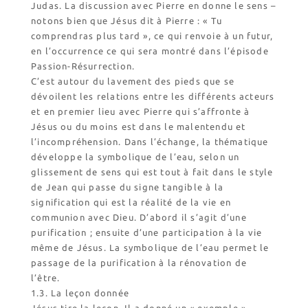
Judas. La discussion avec Pierre en donne le sens –
Dernières conférences
notons bien que Jésus dit à Pierre : « Tu
comprendras plus tard », ce qui renvoie à un futur,
Contact Accueil
en l’occurrence ce qui sera montré dans l’épisode
Contact Boutique
Passion-Résurrection.
Contact Communauté
C’est autour du lavement des pieds que se
Contact Biscuiterie
dévoilent les relations entre les différents acteurs
et en premier lieu avec Pierre qui s’affronte à
Jésus ou du moins est dans le malentendu et
l’incompréhension. Dans l’échange, la thématique
développe la symbolique de l’eau, selon un
glissement de sens qui est tout à fait dans le style
de Jean qui passe du signe tangible à la
signification qui est la réalité de la vie en
communion avec Dieu. D’abord il s’agit d’une
purification ; ensuite d’une participation à la vie
même de Jésus. La symbolique de l’eau permet le
passage de la purification à la rénovation de
l’être.
1.3. La leçon donnée