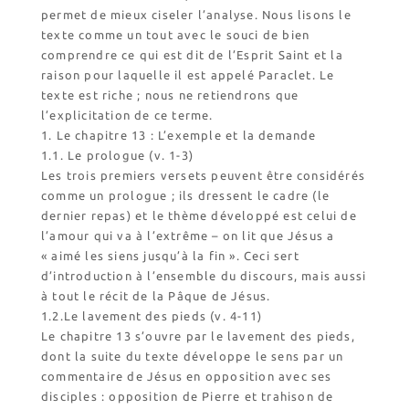
permet de mieux ciseler l’analyse. Nous lisons le
Horaires
texte comme un tout avec le souci de bien
Accueil de groupes
comprendre ce qui est dit de l’Esprit Saint et la
Demande de séjour
raison pour laquelle il est appelé Paraclet. Le
Séjours étudiant(e)s
texte est riche ; nous ne retiendrons que
Bénévolat
l’explicitation de ce terme.
1. Le chapitre 13 : L’exemple et la demande
Covoiturage
1.1. Le prologue (v. 1-3)
La boutique – Librairie
Les trois premiers versets peuvent être considérés
comme un prologue ; ils dressent le cadre (le
Biscuiterie St Dominique
dernier repas) et le thème développé est celui de
Catalogue et tarifs
l’amour qui va à l’extrême – on lit que Jésus a
Revendeurs en ISÈRE
« aimé les siens jusqu’à la fin ». Ceci sert
Nos emballages
d’introduction à l’ensemble du discours, mais aussi
à tout le récit de la Pâque de Jésus.
Nos biscuits
1.2.Le lavement des pieds (v. 4-11)
Nos ingrédients
Le chapitre 13 s’ouvre par le lavement des pieds,
dont la suite du texte développe le sens par un
L’association
commentaire de Jésus en opposition avec ses
Prochains événements
disciples : opposition de Pierre et trahison de