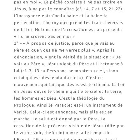
pas en moi ». Le péché consiste à ne pas croire en
Jésus, à ne pas le connaître (cf. 14, 7 et 15, 21-22).
L’incroyance entraîne la haine et la haine la
persécution. L’incroyance prend les traits inverses
de la foi. Notons que l’accusation est au présent :
« Ils ne croient pas en moi »
2° – « À propos de justice, parce que je vais au
Père et que vous ne me verrez plus ». Après la
dénonciation, vient la vérité de la situation : « Je
vais au Père ». Jésus vient du Père et il retourne à
lui (cf. 3, 13 : « Personne ne monte au ciel, sinon
celui qui est descendu du ciel »). C’est ce
mouvement qui fait que Jésus est le chemin. La foi
en Jésus ouvre le chemin qui lie le ciel et la terre,
les hommes et Dieu. C’est la théologie du
Prologue. Ainsi le Paraclet est-il un instrument de
vérité. Celle-ci est annoncée, mais elle est en
marche. Le salut est donné par le Père. La
cessation de la présence visible de Jésus (dite par
le verbe voir, theôrein) ouvre la le temps de
l’Esprit. L’Esprit permet de passer du paraître à