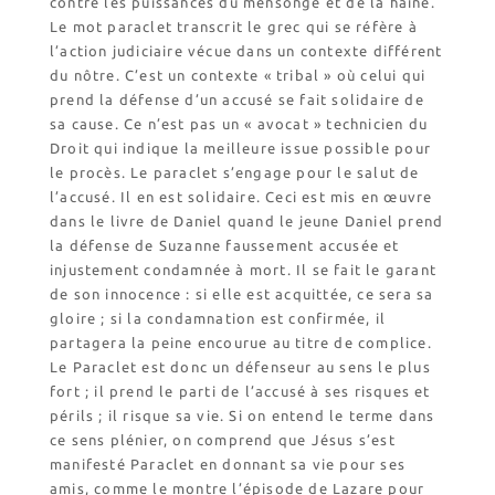
contre les puissances du mensonge et de la haine.
Le mot paraclet transcrit le grec qui se réfère à
l’action judiciaire vécue dans un contexte différent
du nôtre. C’est un contexte « tribal » où celui qui
prend la défense d’un accusé se fait solidaire de
sa cause. Ce n’est pas un « avocat » technicien du
Droit qui indique la meilleure issue possible pour
le procès. Le paraclet s’engage pour le salut de
l’accusé. Il en est solidaire. Ceci est mis en œuvre
dans le livre de Daniel quand le jeune Daniel prend
la défense de Suzanne faussement accusée et
injustement condamnée à mort. Il se fait le garant
de son innocence : si elle est acquittée, ce sera sa
gloire ; si la condamnation est confirmée, il
partagera la peine encourue au titre de complice.
Le Paraclet est donc un défenseur au sens le plus
fort ; il prend le parti de l’accusé à ses risques et
périls ; il risque sa vie. Si on entend le terme dans
ce sens plénier, on comprend que Jésus s’est
manifesté Paraclet en donnant sa vie pour ses
amis, comme le montre l’épisode de Lazare pour