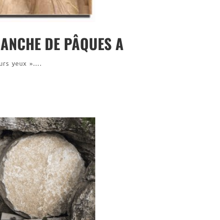
MANCHE DE PÂQUES A
eurs yeux »….