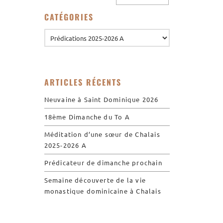
Les restaurations de
CATÉGORIES
l’église de Chalais
Visite symbolique de
l’Église
Visites virtuelles
Les randonnées
ARTICLES RÉCENTS
Neuvaine à Saint Dominique 2026
Accueil monastique
18ème Dimanche du To A
Informations pratiques
Horaires
Méditation d’une sœur de Chalais
2025-2026 A
Accueil de groupes
Demande de séjour
Prédicateur de dimanche prochain
Séjours étudiant(e)s
Semaine découverte de la vie
monastique dominicaine à Chalais
Bénévolat
Covoiturage