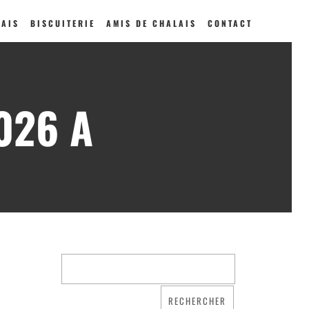
LAIS
BISCUITERIE
AMIS DE CHALAIS
CONTACT
026 A
Qui sommes nous ?
Saint Dominique
La famille dominicaine
Devenir moniale
dominicaine
Nous aider !
Nos Liens
Historique