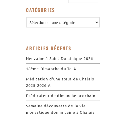
Visites virtuelles
CATÉGORIES
Les randonnées
Accueil monastique
Informations pratiques
ARTICLES RÉCENTS
Horaires
Neuvaine à Saint Dominique 2026
Accueil de groupes
18ème Dimanche du To A
Demande de séjour
Méditation d’une sœur de Chalais
Séjours étudiant(e)s
2025-2026 A
Bénévolat
Prédicateur de dimanche prochain
Covoiturage
Semaine découverte de la vie
La boutique – Librairie
monastique dominicaine à Chalais
Biscuiterie St Dominique
Catalogue et tarifs