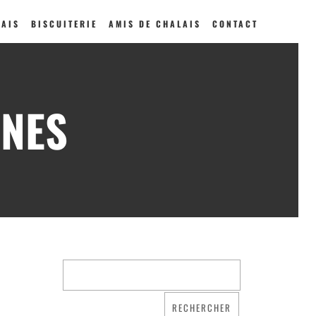
LAIS
BISCUITERIE
AMIS DE CHALAIS
CONTACT
NNES
Qui sommes nous ?
Saint Dominique
La famille dominicaine
Devenir moniale
dominicaine
Nous aider !
Nos Liens
Historique
Les restaurations de
l’église de Chalais
Visite symbolique de
l’Église