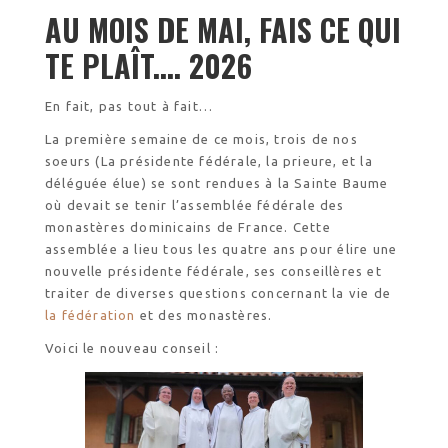
Visite symbolique de
l’Église
AU MOIS DE MAI, FAIS CE QUI
Visites virtuelles
TE PLAÎT.... 2026
Les randonnées
En fait, pas tout à fait…
Accueil monastique
La première semaine de ce mois, trois de nos
soeurs (La présidente fédérale, la prieure, et la
Informations pratiques
déléguée élue) se sont rendues à la Sainte Baume
Horaires
où devait se tenir l’assemblée fédérale des
Accueil de groupes
monastères dominicains de France. Cette
Demande de séjour
assemblée a lieu tous les quatre ans pour élire une
Séjours étudiant(e)s
nouvelle présidente fédérale, ses conseillères et
traiter de diverses questions concernant la vie de
Bénévolat
la fédération
et des monastères.
Covoiturage
Voici le nouveau conseil :
La boutique – Librairie
Biscuiterie St
Dominique
Catalogue et tarifs