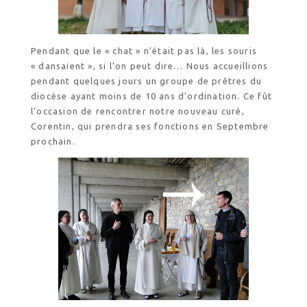
Revendeurs en ISÈRE
Nos emballages
Nos biscuits
Pendant que le « chat » n’était pas là, les souris
Nos ingrédients
« dansaient », si l’on peut dire… Nous accueillions
pendant quelques jours un groupe de prêtres du
diocèse ayant moins de 10 ans d’ordination. Ce fût
L’association
l’occasion de rencontrer notre nouveau curé,
Prochains événements
Corentin, qui prendra ses fonctions en Septembre
Dernières conférences
prochain.
Contact Accueil
Contact Boutique
Contact Communauté
Contact Biscuiterie