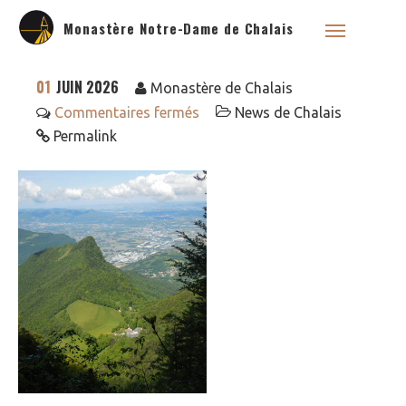
Monastère Notre-Dame de Chalais
01
JUIN 2026
Monastère de Chalais
Commentaires fermés
News de Chalais
Permalink
Qui sommes nous ?
Saint Dominique
La famille dominicaine
Devenir moniale
dominicaine
Nous aider !
Nos Liens
Historique
Les restaurations de
l’église de Chalais