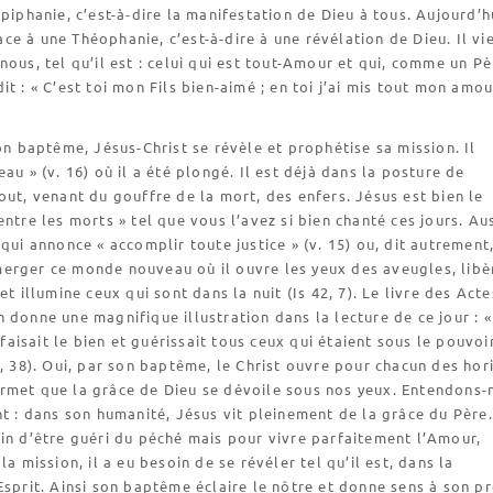
Épiphanie, c’est-à-dire la manifestation de Dieu à tous. Aujourd’h
e à une Théophanie, c’est-à-dire à une révélation de Dieu. Il vi
nous, tel qu’il est : celui qui est tout-Amour et qui, comme un Pè
it : « C’est toi mon Fils bien-aimé ; en toi j’ai mis tout mon amou
son baptême, Jésus-Christ se révèle et prophétise sa mission. Il
eau » (v. 16) où il a été plongé. Il est déjà dans la posture de
out, venant du gouffre de la mort, des enfers. Jésus est bien le
entre les morts » tel que vous l’avez si bien chanté ces jours. Aus
 qui annonce « accomplir toute justice » (v. 15) ou, dit autrement
erger ce monde nouveau où il ouvre les yeux des aveugles, libè
et illumine ceux qui sont dans la nuit (Is 42, 7). Le livre des Act
 donne une magnifique illustration dans la lecture de ce jour : «
l faisait le bien et guérissait tous ceux qui étaient sous le pouvoi
0, 38). Oui, par son baptême, le Christ ouvre pour chacun des hor
rmet que la grâce de Dieu se dévoile sous nos yeux. Entendons-
nt : dans son humanité, Jésus vit pleinement de la grâce du Père.
in d’être guéri du péché mais pour vivre parfaitement l’Amour,
la mission, il a eu besoin de se révéler tel qu’il est, dans la
Esprit. Ainsi son baptême éclaire le nôtre et donne sens à son pr