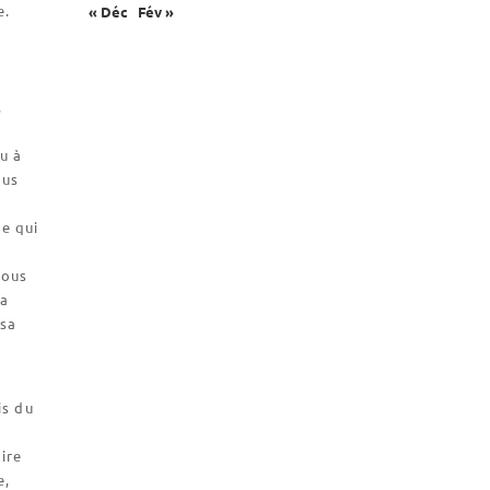
e.
« Déc
Fév »
Catalogue et tarifs
Revendeurs en ISÈRE
i
Nos emballages
,
Nos biscuits
u à
Nos ingrédients
ous
L’association
ce qui
Prochains événements
tous
Dernières conférences
 a
 sa
Contact Accueil
Contact Boutique
Contact Communauté
is du
Contact Biscuiterie
ire
e,