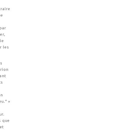
traire
ue
 par
er,
ie
r les
as
urion
vant
ts
en
eu.” »
ur.
s que
et