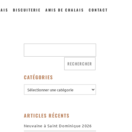
LAIS
BISCUITERIE
AMIS DE CHALAIS
CONTACT
Qui sommes nous ?
Saint Dominique
La famille dominicaine
CATÉGORIES
Devenir moniale
dominicaine
Nous aider !
Nos Liens
ARTICLES RÉCENTS
Historique
Neuvaine à Saint Dominique 2026
Les restaurations de
l’église de Chalais