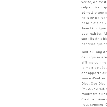
vérité, on n’es
culpabilisant q
admettre que n
nous ne pouvon
besoin d’aide »
Jean témoigne d
pour exister. Ai
son Fils de « b
baptisés que n
Tout au long de
Celui qui exist
affirme comme te
la mort de Jésu
ont apporté aux
sauvé d’autres,
Dieu. Que Dieu l
(Mt 27, 42-43). 
manifesté au b
C’est ce même A
nous sommes. G