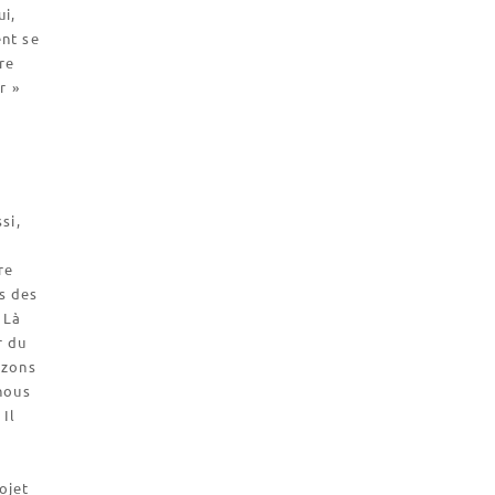
ui,
ent se
re
r »
si,
,
re
es des
 Là
r du
izons
nous
 Il
ojet