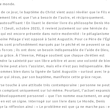
le monde.
 de ce jour, le baptême du Christ vient aussi révéler que le Fils e
ement liés et que l’un a besoin de l’autre, et réciproquement.
autosuffisant ! En lisant le dernier livre du philosophe Denis Mo
 ? (Seuil, octobre 2025), il revient justement sur une hérésie du
 qui est encore présente dans notre modernité : le pélagianisme 
oine Pélage s’est opposé à Saint Augustin. Pour ce Père de l’Égl
ins sont profondément marqués par le péché et ne peuvent se s
s forces ; ils ont donc un besoin indispensable de l’aide de Dieu,
 sa grâce. À l’inverse, Pélage soutient que chaque chrétien est
ndre la sainteté par son libre arbitre et avec une volonté de bie
divine peut alors l’assister, mais elle n’est pas indispensable. Bi
sommes bien dans la lignée de Saint Augustin – surtout avec le 
ur qui Jésus, par son baptême, manifeste cette grâce reçue.
rse touche à une attitude très contemporaine : personne ne peut
en comptant uniquement sur lui-même. Pourtant, l’actuel expansi
développement personnel – que l’on nomme exactement, en angl
 – en est un signe. Interrogé sur son livre dans Le Monde, Denis
 la réflexion ainsi : « Le problème est que ça ne marche pas : 