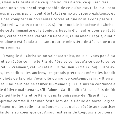
t jamais à la hauteur de ce qu’on voudrait être, ce qui est très
uand on se croit seul responsable de ce qu’on est. Il faut au con
ous n’avons pas un contrôle total sur notre propre existence, q
s pas compter sur nos seules forces et que nous avons parfois
 (interview du 19 octobre 2025). Pour moi, le baptême du Christ
e cette humanité qui a toujours besoin d’un autre pour se révél
nsi, cette première Parole du Père qui, réuni avec l’Esprit, qualif
ien-aimé » est fondatrice tant pour le ministère de Jésus que pou
ous sommes.
 l’Évangile du Christ selon saint Matthieu, nous suivons pas à p
e et se révèle comme le Fils du Père et ce, jusqu’à ce que le cent
l : « Vraiment, celui-ci était Fils de Dieu » (Mt 27, 54). Juste a
s, les scribes, les anciens, les grands prêtres et même les bandi
 pieds de la croix l’évangile du monde contemporain : « Il en a
 et il ne peut pas se sauver lui-même ! (…) Il a mis sa confiance 
e délivre maintenant, s’il l’aime ! Car il a dit : “Je suis Fils de Di
Ce qui lie le Fils et le Père, dans la puissance de l’Esprit, fut
aptême comme il est manifesté lors de la Pâque de notre Seigne
mour qui les relie intrinsèquement et qui se révèle aux baptisé
ardons au cœur que cet Amour est sens de toujours à toujours, 