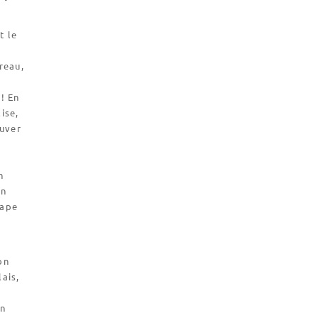
t le
reau,
! En
ise,
auver
n
en
pape
on
ais,
en