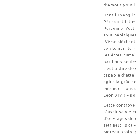
d’Amour pour 
Dans l’Évangile
Père sont intim
Personne n’est 
Tous hérétiques
IVème siècle et
son temps, le m
les êtres huma
par leurs seule
c’est-à-dire de
capable d’attei
agir : la grâce 
entendu, nous 
Léon XIV ! – po
Cette controve
réussir sa vie 
d’ouvrages de 
self help (sic)
Moreau prolonge