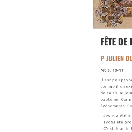
FÊTE DE
P JULIEN D
Mt 3. 13-17
Il est peu prob
comme il en exi
de saisir, aujo
baptême. Car n
évènements. En
Jésus a été ba
avons été pro
C’est Jean le 