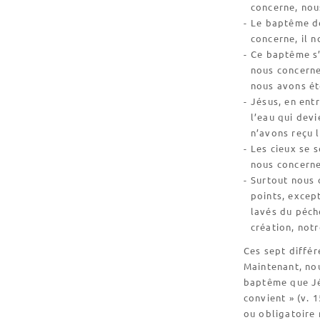
concerne, nou
Le baptême de
concerne, il 
Ce baptême s’
nous concerne
nous avons ét
Jésus, en ent
l’eau qui devi
n’avons reçu 
Les cieux se 
nous concerne
Surtout nous 
points, excep
lavés du péch
création, not
Ces sept diffé
Maintenant, no
baptême que Jés
convient » (v. 
ou obligatoire 