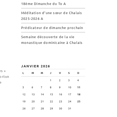
18ème Dimanche du To A
Visite symbolique de
l’Église
Méditation d’une sœur de Chalais
Visites virtuelles
2025-2026 A
Les randonnées
Prédicateur de dimanche prochain
Semaine découverte de la vie
monastique dominicaine à Chalais
Accueil monastique
Informations pratiques
Horaires
JANVIER 2026
Accueil de groupes
es »
L
M
M
J
V
S
D
Demande de séjour
ortun
1
2
3
4
e
Séjours étudiant(e)s
5
6
7
8
9
10
11
Bénévolat
12
13
14
15
16
17
18
Covoiturage
19
20
21
22
23
24
25
26
27
28
29
30
31
La boutique – Librairie
Biscuiterie St Dominique