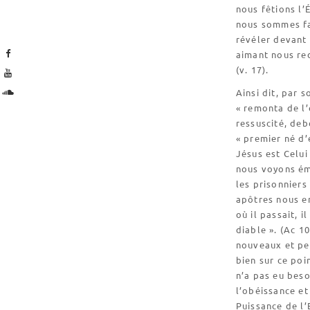
nous fêtions l’
nous sommes fac
révéler devant 
aimant nous red
(v. 17).
Ainsi dit, par 
« remonta de l’
ressuscité, deb
« premier né d’
Jésus est Celui
nous voyons ém
les prisonniers 
apôtres nous en
où il passait, i
diable ». (Ac 1
nouveaux et pe
bien sur ce poi
n’a pas eu beso
l’obéissance et 
Puissance de l’