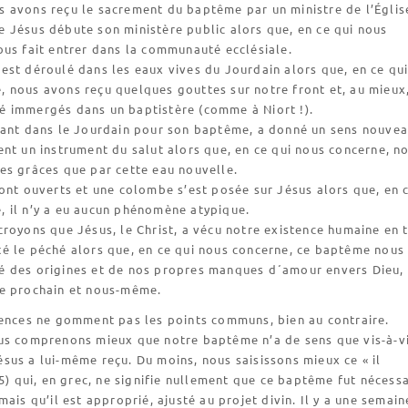
s avons reçu le sacrement du baptême par un ministre de l’Églis
 Jésus débute son ministère public alors que, en ce qui nous
nous fait entrer dans la communauté ecclésiale.
est déroulé dans les eaux vives du Jourdain alors que, en ce qu
, nous avons reçu quelques gouttes sur notre front et, au mieux
é immergés dans un baptistère (comme à Niort !).
rant dans le Jourdain pour son baptême, a donné un sens nouvea
ent un instrument du salut alors que, en ce qui nous concerne, n
les grâces que par cette eau nouvelle.
sont ouverts et une colombe s’est posée sur Jésus alors que, en 
, il n’y a eu aucun phénomène atypique.
croyons que Jésus, le Christ, a vécu notre existence humaine en 
té le péché alors que, en ce qui nous concerne, ce baptême nous
é des origines et de nos propres manques d´amour envers Dieu,
re prochain et nous-même.
rences ne gomment pas les points communs, bien au contraire.
us comprenons mieux que notre baptême n’a de sens que vis-à-v
us a lui-même reçu. Du moins, nous saisissons mieux ce « il
15) qui, en grec, ne signifie nullement que ce baptême fut nécessa
mais qu’il est approprié, ajusté au projet divin. Il y a une semain