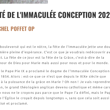
TÉ DE L'IMMACULÉE CONCEPTION 202
CHEL POFFET OP
ouleversé qui est le nôtre, la fête de l’Immaculée jette une do
mière pleine d’espérance. C’est ce que je voudrais redécouvrir a
. La fête de ce jour est la fête de la Grâce, c’est-à-dire de la
mour de Dieu pour Marie mais aussi pour nous et pour le monde.
 le Pape Pie IX a proclamé le dogme de l’Immaculée Conception
. 1854. Alors : est-ce que ce n’est que depuis le XIXe siècle que
it à la puissance de la grâce en Marie ? Oh non ! Je vais reprendre
, le grand théologien anglican devenu catholique et même car
 « nous ne le croyons pas parce que le Pape l’a défini, mais le Pa
e l’Église le croyait depuis longtemps », sans que cela soit aussi
isé et proclamé.