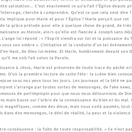
cette salutation… C’est exactement ce qu’a fait l’Église depuis p
s’interroge, cherche à comprendre. Qu’est ce que cela veut dire ?
ela implique pour Marie et pour l’Église ? Marie perçoit que cet
de la grâce prélude pour elle à quelque chose de grand, de très
naissance au Messie, alors qu’elle est fiancée à Joseph sans déj
 L’ange lui répond : « l’Esprit viendra sur toi et la puissance du 
 sous son ombre ». L’initiative et la conduite d’un tel événemen
 d’en Haut, de Dieu lui-même. Et Marie, humblement devant son 
 : qu’il me soit fait selon ta Parole.
ssance à Jésus, Marie est préservée de toute trace du péché ori
me. D’où la première lecture de cette fête : la scène bien connu
rejoue sous nos yeux tous les jours. Les journaux et la télé ne pa
serpent s’arrange par toutes sortes de mensonges, de fake news,
omesses de perlimpinpin pour que nous nous détournions de Die
ns main basse sur l’arbre de la connaissance du bien et du mal.
nir magnifiques, comme des dieux, mais nous voilà paumés, tout 
is dans des mensonges, le déni de réalité, la peur et la violence 
e conséquence : la fuite de toute responsabilité. « Ce n’est pa