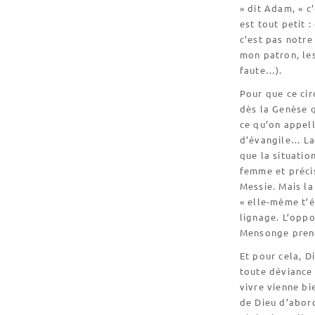
» dit Adam, « 
est tout petit :
c’est pas notre
mon patron, les
faute…).
Pour que ce cir
dès la Genèse q
ce qu’on appell
d’évangile… La 
que la situatio
femme et précis
Messie. Mais la
« elle-même t’é
lignage. L’oppo
Mensonge prend
Et pour cela, D
toute déviance
vivre vienne bi
de Dieu d’abord