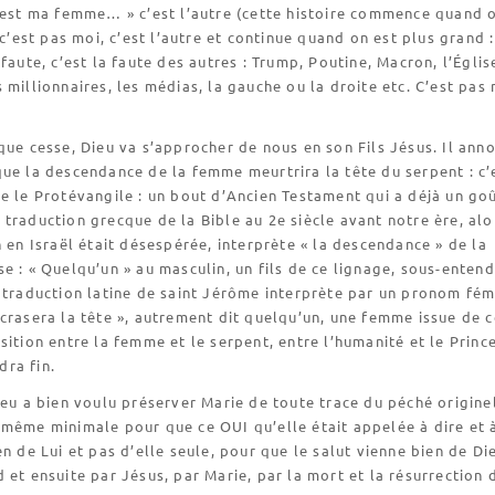
c’est ma femme… » c’est l’autre (cette histoire commence quand 
 c’est pas moi, c’est l’autre et continue quand on est plus grand :
 faute, c’est la faute des autres : Trump, Poutine, Macron, l’Églis
 millionnaires, les médias, la gauche ou la droite etc. C’est pas 
que cesse, Dieu va s’approcher de nous en son Fils Jésus. Il ann
ue la descendance de la femme meurtrira la tête du serpent : c’
e le Protévangile : un bout d’Ancien Testament qui a déjà un go
traduction grecque de la Bible au 2e siècle avant notre ère, alo
n en Israël était désespérée, interprète « la descendance » de la
e : « Quelqu’un » au masculin, un fils de ce lignage, sous-entend
 traduction latine de saint Jérôme interprète par un pronom fémi
crasera la tête », autrement dit quelqu’un, une femme issue de c
sition entre la femme et le serpent, entre l’humanité et le Princ
ra fin.
ieu a bien voulu préserver Marie de toute trace du péché origine
 même minimale pour que ce OUI qu’elle était appelée à dire et 
en de Lui et pas d’elle seule, pour que le salut vienne bien de Di
 et ensuite par Jésus, par Marie, par la mort et la résurrection 