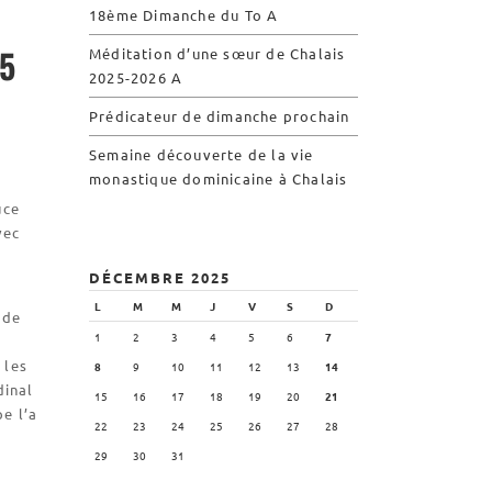
18ème Dimanche du To A
Visite symbolique de
l’Église
5
Méditation d’une sœur de Chalais
2025-2026 A
Visites virtuelles
Les randonnées
Prédicateur de dimanche prochain
Semaine découverte de la vie
monastique dominicaine à Chalais
Accueil monastique
uce
Informations pratiques
vec
Horaires
DÉCEMBRE 2025
Accueil de groupes
L
M
M
J
V
S
D
 de
Demande de séjour
1
2
3
4
5
6
7
Séjours étudiant(e)s
 les
8
9
10
11
12
13
14
Bénévolat
dinal
15
16
17
18
19
20
21
pe l’a
Covoiturage
22
23
24
25
26
27
28
29
30
31
La boutique – Librairie