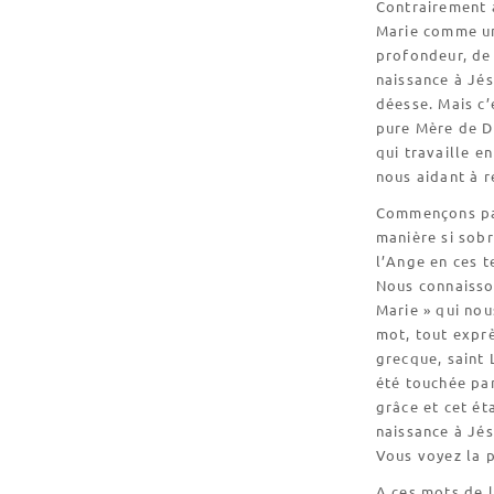
Contrairement à
Marie comme un
profondeur, de 
naissance à Jés
déesse. Mais c’
pure Mère de Di
qui travaille e
nous aidant à r
Commençons par
manière si sobr
l’Ange en ces t
Nous connaisson
Marie » qui nou
mot, tout exprè
grecque, saint 
été touchée par
grâce et cet ét
naissance à Jé
Vous voyez la p
A ces mots de l