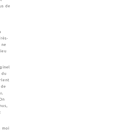
lus de
à
Très-
t ne
Dieu
ginel
e du
rlent
 de
u,
 On
nus,
:
s moi