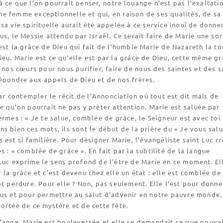
 ce que l’on pourrait penser, notre louange n’est pas l’exaltati
e femme exceptionnelle et qui, en raison de ses qualités, de sa
sa vie spirituelle aurait été appelée à ce service inouï de donne
us, le Messie attendu par Israël. Ce serait faire de Marie une so
est la grâce de Dieu qui fait de l’humble Marie de Nazareth la to
eu. Marie est ce qu’elle est par la grâce de Dieu, cette même g
n nos cœurs pour nous purifier, faire de nous des saintes et des s
épondre aux appels de Dieu et de nos frères.
 contempler le récit de l’Annonciation où tout est dit mais de
e qu’on pourrait ne pas y prêter attention. Marie est saluée par
ermes : « Je te salue, comblée de grâce, le Seigneur est avec toi 
s bien ces mots, ils sont le début de la prière du « Je vous sal
s est si familière. Pour désigner Marie, l’évangéliste saint Luc c
s : « comblée de grâce ». En fait par la subtilité de la langue
Luc exprime le sens profond de l’être de Marie en ce moment. El
 la grâce et c’est devenu chez elle un état : elle est comblée de
at perdure. Pour elle ? Non, pas seulement. Elle l’est pour donne
sus et pour permettre au salut d’advenir en notre pauvre monde.
ortée de ce mystère et de cette fête.
’ange, Marie est bouleversée et elle se demandait ce que pouva