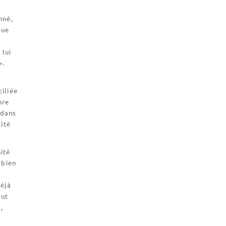
nné,
gue
 lui
».
iliée
nre
 dans
lité
ité
 bien
déjà
lut
,