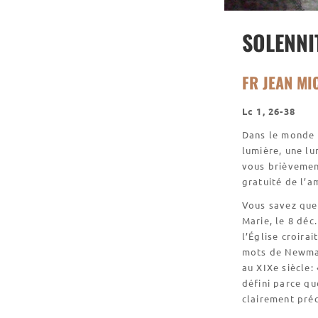
SOLENNI
FR JEAN MI
Lc 1, 26-38
Dans le monde b
lumière, une lu
vous brièvement
gratuité de l’a
Vous savez que
Marie, le 8 déc
l’Église croira
mots de Newman
au XIXe siècle:
défini parce qu
clairement préc