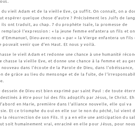
nous.
du vieil Adam et de la vieille Eve, ça suffit. On connaît, on a do
ut espérer quelque chose d’autre ? Précisément les Juifs de lan
ils ont traduit, au chap. 7 du prophète Isaïe, la promesse de
remplacé l’expression : « la jeune femme enfantera un fils et on
d’Emmanuel, Dieu-avec-nous » par « la Vierge enfantera un fils 
e pouvait venir que d’en Haut. Et nous y voilà.
asse le vieil Adam et redonne une chance à une humanité réconc
e chasse la vieille Eve, et donne une chance à la femme et au ge
 nouveau dans l’écoute de la Parole de Dieu, dans l’obéissance,
ion de grâce au lieu du mensonge et de la fuite, de l’irresponsabi
e.
 dessein de Dieu est bien exprimé par saint Paul : de toute étern
destinés à être pour lui des fils adoptifs par Jésus, le Christ. Eh
 d’abord en Marie, première dans l’alliance nouvelle, elle qui va
sie. Et ce triomphe du oui en elle sur le non du péché, lui vient 
 la résurrection de son Fils. Il y a en elle une anticipation du sa
ut soit humainement vrai, enraciné en elle pour Jésus, pour nous