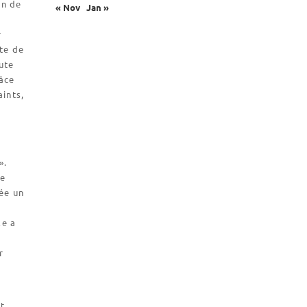
Biscuiterie St Dominique
on de
« Nov
Jan »
Catalogue et tarifs
r
Revendeurs en ISÈRE
rte de
Nos emballages
ute
râce
Nos biscuits
aints,
Nos ingrédients
L’association
».
Prochains événements
ue
Dernières conférences
rée un
Contact Accueil
le a
Contact Boutique
r
Contact Communauté
Contact Biscuiterie
it