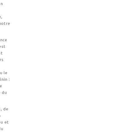
on
e,
notre
once
est
ût
rs
u le
nin :
e
e du
l, de
à
eu et
du