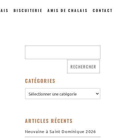
LAIS
BISCUITERIE
AMIS DE CHALAIS
CONTACT
Qui sommes nous ?
Saint Dominique
La famille dominicaine
CATÉGORIES
Devenir moniale
dominicaine
Nous aider !
Nos Liens
ARTICLES RÉCENTS
Historique
Neuvaine à Saint Dominique 2026
Les restaurations de
l’église de Chalais