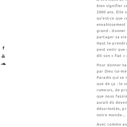
bien signifier 
2000 ans. Elle 
qu’est-ce que c
envahissement 
grand : donner 
partager sa vie.
Haut te prendra
peut venir que
dit son « fiat »
Pour donner nai
par Dieu lui-mê
Paradis qui se 
que de ça : le 
rumeurs, de pr
que nous fassio
aurait dû deve
désorientés, pr
notre monde…
Avec comme autr