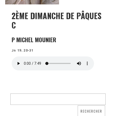
Visites virtuelles
Les randonnées
2ÈME DIMANCHE DE PÂQUES
C
Accueil monastique
Informations pratiques
P MICHEL MOUNIER
Horaires
Accueil de groupes
Jn 19. 20-31
Demande de séjour
Séjours étudiant(e)s
Bénévolat
Covoiturage
La boutique – Librairie
Biscuiterie St Dominique
Catalogue et tarifs
Revendeurs en ISÈRE
Nos emballages