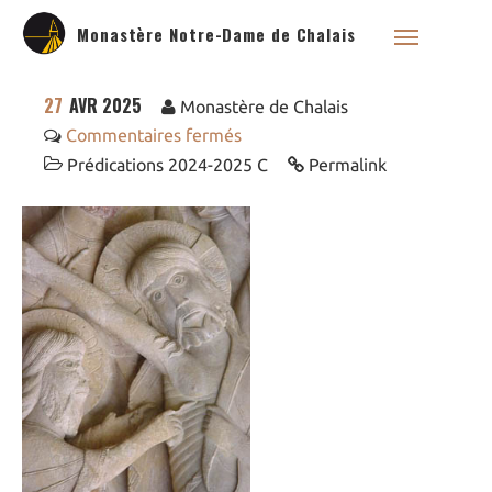
Monastère Notre-Dame de Chalais
27
AVR 2025
Monastère de Chalais
Commentaires fermés
Prédications 2024-2025 C
Permalink
Qui sommes nous ?
Saint Dominique
La famille dominicaine
Devenir moniale
dominicaine
Nous aider !
Nos Liens
Historique
Les restaurations de
l’église de Chalais
Visite symbolique de
l’Église