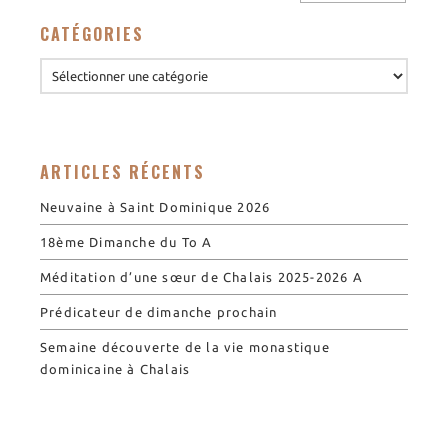
Nos biscuits
CATÉGORIES
Nos ingrédients
L’association
Prochains événements
Dernières conférences
ARTICLES RÉCENTS
Contact Accueil
Neuvaine à Saint Dominique 2026
Contact Boutique
Contact Communauté
18ème Dimanche du To A
Contact Biscuiterie
Méditation d’une sœur de Chalais 2025-2026 A
Prédicateur de dimanche prochain
Semaine découverte de la vie monastique
dominicaine à Chalais