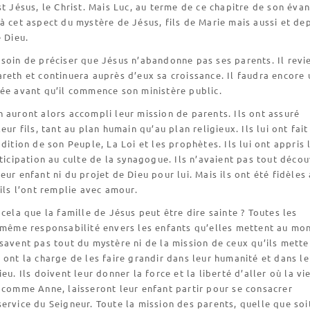
st Jésus, le Christ. Mais Luc, au terme de ce chapitre de son évan
à cet aspect du mystère de Jésus, fils de Marie mais aussi et de
e Dieu.
soin de préciser que Jésus n’abandonne pas ses parents. Il revi
reth et continuera auprès d’eux sa croissance. Il faudra encore 
ée avant qu’il commence son ministère public.
 auront alors accompli leur mission de parents. Ils ont assuré
eur fils, tant au plan humain qu’au plan religieux. Ils lui ont fait
adition de son Peuple, La Loi et les prophètes. Ils lui ont appris 
rticipation au culte de la synagogue. Ils n’avaient pas tout déco
eur enfant ni du projet de Dieu pour lui. Mais ils ont été fidèles 
 ils l’ont remplie avec amour.
 cela que la famille de Jésus peut être dire sainte ? Toutes les
a même responsabilité envers les enfants qu’elles mettent au mo
savent pas tout du mystère ni de la mission de ceux qu’ils mette
 ont la charge de les faire grandir dans leur humanité et dans le
eu. Ils doivent leur donner la force et la liberté d’aller où la vie
 comme Anne, laisseront leur enfant partir pour se consacrer
ervice du Seigneur. Toute la mission des parents, quelle que soi