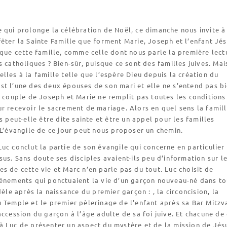
 qui prolonge la célébration de Noël, ce dimanche nous invite à
êter la Sainte Famille que forment Marie, Joseph et l’enfant Jés
 que cette famille, comme celle dont nous parle la première lect
s catholiques ? Bien-sûr, puisque ce sont des familles juives. Mai
lles à la famille telle que l’espère Dieu depuis la création du
t l’une des deux épouses de son mari et elle ne s’entend pas b
e couple de Joseph et Marie ne remplit pas toutes les conditions
r recevoir le sacrement de mariage. Alors en quel sens la famill
us peut-elle être dite sainte et être un appel pour les familles
 L’évangile de ce jour peut nous proposer un chemin.
uc conclut la partie de son évangile qui concerne en particulier
sus. Sans doute ses disciples avaient-ils peu d’information sur l
s de cette vie et Marc n’en parle pas du tout. Luc choisit de
vénements qui ponctuaient la vie d’un garçon nouveau-né dans t
dèle après la naissance du premier garçon : , la circoncision, la
 Temple et le premier pèlerinage de l’enfant après sa Bar Mitzv
accession du garçon à l’âge adulte de sa foi juive. Et chacune de
 Luc de présenter un aspect du mystère et de la mission de Jés