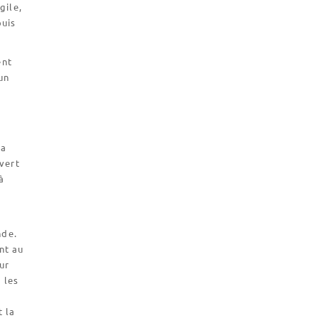
gile,
puis
ent
un
la
uvert
à
nde.
nt au
ur
 les
t la