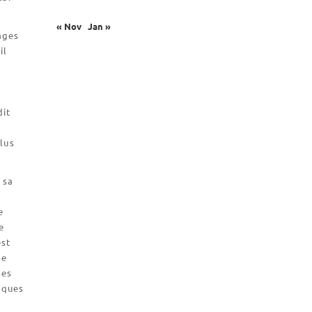
Catalogue et tarifs
« Nov
Jan »
Revendeurs en ISÈRE
ages
Nos emballages
il
t
Nos biscuits
Nos ingrédients
dit
L’association
lus
Prochains événements
Dernières conférences
 sa
Contact Accueil
e
Contact Boutique
e
est
Contact Communauté
de
Contact Biscuiterie
ses
âques