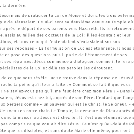
 la dernière.
désormais de pratiquer la Loi de Moïse et donc les trois pèlerin
ple de Jérusalem. Celui-ci sera sa deuxième venue au Temple où 
er après le départ de ses parents vers Nazareth. Ils le retrouven
, assis au milieu des docteurs de la Loi : il les écoutait et leur
tions, et tous ceux qui l’entendaient s’extasiaient sur son
 sur ses réponses » La formulation de Luc est étonnante. Il nous 
e et pose des questions puis il parle de l’étonnement de ses
nt ses réponses. Jésus commence à dialoguer, comme il le fera p
spécialistes de la Loi et déjà ses paroles les déroutent.
l de ce que nous révèle Luc se trouve dans la réponse de Jésus à
proche la peine qu’il leur a faite : « Comment se fait-il que vous
? Ne saviez-vous pas qu’il me faut être chez mon Père ? » Dans l
alem, Jésus est chez lui, auprès de son Père. L’enfant que l’ang
ux bergers comme « un Sauveur qui est le Christ, le Seigneur. » 
 Dieu venu en notre chair. Le Temple, la demeure de Dieu auprès 
 donc la maison où Jésus est chez lui. Il n’est pas étonnant que 
 pas compris ce que voulait dire Jésus. Ce n’est qu’au-delà de P
ôte que les disciples, et sans doute Marie elle-même, pourront