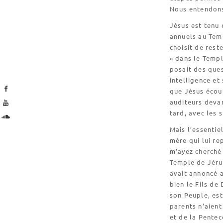
Nous entendons
Jésus est tenu 
annuels au Tem
choisit de rest
« dans le Temple
posait des ques
intelligence et
que Jésus écout
auditeurs deva
tard, avec les 
Mais l’essentie
mère qui lui re
m’ayez cherché 
Temple de Jérus
avait annoncé a
bien le Fils de
son Peuple, est
parents n’aient
et de la Pentec