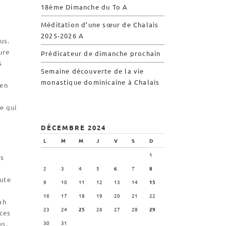
Visite symbolique de
18ème Dimanche du To A
l’Église
Méditation d’une sœur de Chalais
Visites virtuelles
2025-2026 A
Les randonnées
us.
ure
Prédicateur de dimanche prochain
s
Semaine découverte de la vie
Accueil monastique
monastique dominicaine à Chalais
ien
Informations pratiques
Horaires
e qui
Accueil de groupes
DÉCEMBRE 2024
Demande de séjour
L
M
M
J
V
S
D
Séjours étudiant(e)s
1
es
Bénévolat
2
3
4
5
6
7
8
oute
Covoiturage
9
10
11
12
13
14
15
16
17
18
19
20
21
22
ah
La boutique – Librairie
23
24
25
26
27
28
29
 ces
Biscuiterie St Dominique
30
31
us.