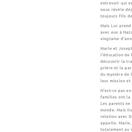
entrevoir qui e
nous révèle déj
toujours Fils d
Mais Luc prend 
avec eux à Naza
vingtaine d’ann
Marie et Joseph
l’éducation de l
découvrir la tr
prière et la pa
du mystère de l
leur mission et
N’est-ce pas en
familles ont l
Les parents ne 
monde. Mais ils
relation avec Di
appelle. Marie,
totalement au s