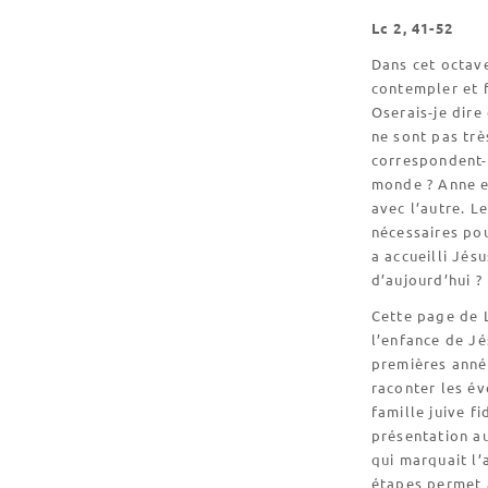
Lc 2, 41-52
Dans cet octave
contempler et f
Oserais-je dire
ne sont pas trè
correspondent-e
monde ? Anne es
avec l’autre. L
nécessaires pou
a accueilli Jés
d’aujourd’hui ?
Cette page de L
l’enfance de Jé
premières année
raconter les é
famille juive fi
présentation au
qui marquait l’
étapes permet à