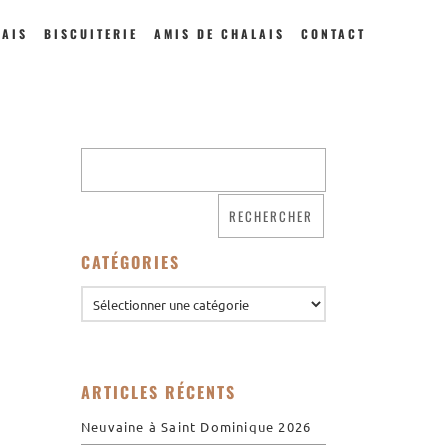
LAIS
BISCUITERIE
AMIS DE CHALAIS
CONTACT
Qui sommes nous ?
Saint Dominique
La famille dominicaine
CATÉGORIES
Devenir moniale
dominicaine
Nous aider !
Nos Liens
Historique
ARTICLES RÉCENTS
Les restaurations de
l’église de Chalais
Neuvaine à Saint Dominique 2026