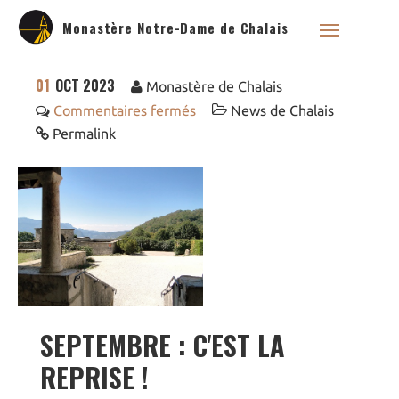
Monastère Notre-Dame de Chalais
01
OCT 2023
Monastère de Chalais
Commentaires fermés
News de Chalais
Permalink
Qui sommes nous ?
Saint Dominique
La famille dominicaine
Devenir moniale
dominicaine
Nous aider !
SEPTEMBRE : C'EST LA
Nos Liens
REPRISE !
Historique