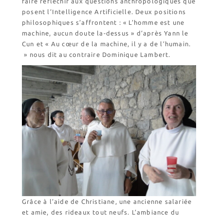
faire réfléchir aux questions anthropologiques que
Catalogue et tarifs
posent l’Intelligence Artificielle. Deux positions
Revendeurs en ISÈRE
philosophiques s’affrontent : « L’homme est une
Nos emballages
machine, aucun doute la-dessus » d’après Yann le
Nos biscuits
Cun et « Au cœur de la machine, il y a de l’humain.
» nous dit au contraire Dominique Lambert.
Nos ingrédients
L’association
Prochains événements
Dernières conférences
Contact Accueil
Contact Boutique
Contact Communauté
Contact Biscuiterie
Grâce à l’aide de Christiane, une ancienne salariée
et amie, des rideaux tout neufs. L’ambiance du