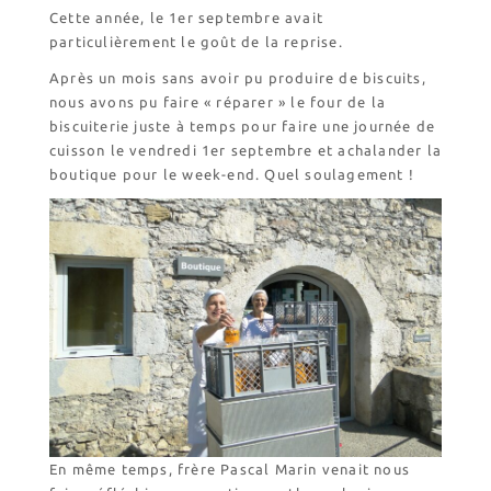
Les restaurations de
l’église de Chalais
Cette année, le 1er septembre avait
particulièrement le goût de la reprise.
Visite symbolique de
l’Église
Après un mois sans avoir pu produire de biscuits,
Visites virtuelles
nous avons pu faire « réparer » le four de la
Les randonnées
biscuiterie juste à temps pour faire une journée de
cuisson le vendredi 1er septembre et achalander la
boutique pour le week-end. Quel soulagement !
Accueil monastique
Informations pratiques
Horaires
Accueil de groupes
Demande de séjour
Séjours étudiant(e)s
Bénévolat
Covoiturage
La boutique – Librairie
Biscuiterie St Dominique
En même temps, frère Pascal Marin venait nous