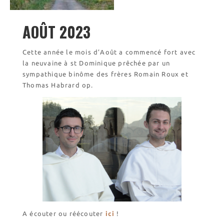
Visite symbolique de
l’Église
AOÛT 2023
Visites virtuelles
Les randonnées
Cette année le mois d’Août a commencé fort avec
la neuvaine à st Dominique prêchée par un
Accueil monastique
sympathique binôme des frères Romain Roux et
Thomas Habrard op.
Informations pratiques
Horaires
Accueil de groupes
Demande de séjour
Séjours étudiant(e)s
Bénévolat
Covoiturage
La boutique – Librairie
Biscuiterie St Dominique
A écouter ou réécouter
ici
!
Catalogue et tarifs