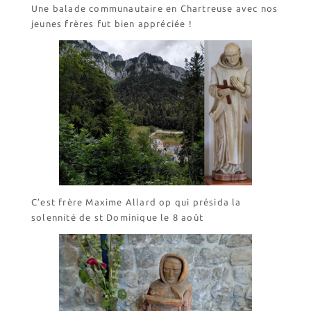
Revendeurs en ISÈRE
Une balade communautaire en Chartreuse avec nos
Nos emballages
jeunes frères fut bien appréciée !
Nos biscuits
Nos ingrédients
L’association
Prochains événements
Dernières conférences
Contact Accueil
Contact Boutique
Contact Communauté
C’est frère Maxime Allard op qui présida la
solennité de st Dominique le 8 août
Contact Biscuiterie