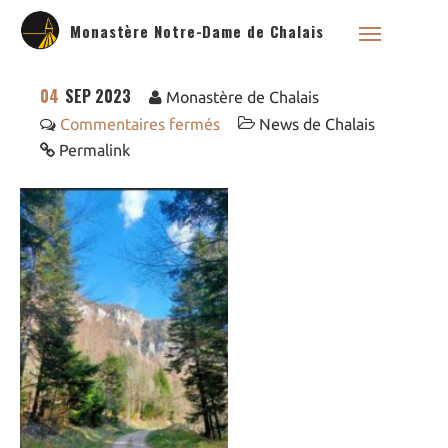
Monastère Notre-Dame de Chalais
04
SEP 2023
Monastère de Chalais
Commentaires fermés
News de Chalais
Permalink
Qui sommes nous ?
Saint Dominique
La famille dominicaine
Devenir moniale
dominicaine
Nous aider !
Nos Liens
Historique
Les restaurations de
l’église de Chalais