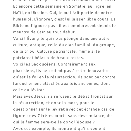
l’Église
Et encore cette semaine en Somalie, au Tigré, en
Visites virtuelles
Haïti, en Ukraine. Oui, le mal fait partie de notre
humanité. L’ignorer, c’est lui laisser libre cours. La
Les randonnées
Bible ne l’ignore pas : il est omniprésent depuis le
meurtre de Caïn au tout début.
Voici l’Évangile qui nous plonge dans une autre
Accueil monastique
culture, antique, celle du clan familial, du groupe,
Informations pratiques
de la tribu. Culture patriarcale, même si le
Horaires
patriarcat hélas a de beaux restes.
Accueil de groupes
Voici les Sadducéens. Contrairement aux
pharisiens, ils ne croient pas à cette innovation
Demande de séjour
qu’est la foi en la résurrection. Ils sont par contre
Séjours étudiant(e)s
farouchement attachés aux lois anciennes, dont
Bénévolat
celle du lévirat.
Covoiturage
Mais avec Jésus, ils refusent le débat frontal sur
la résurrection, et donc la mort, pour le
La boutique – Librairie
questionner sur le lévirat avec cet étrange cas de
Biscuiterie St Dominique
figure : des 7 frères morts sans descendance, de
Catalogue et tarifs
qui la femme sera-t-elle donc l’épouse ?
Avec cet exemple, ils montrent qu’ils veulent
Revendeurs en ISÈRE