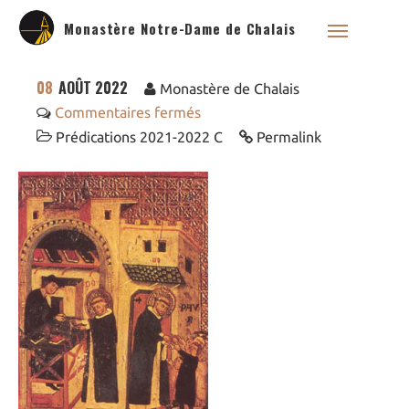
Monastère Notre-Dame de Chalais
08
AOÛT 2022
Monastère de Chalais
Commentaires fermés
Prédications 2021-2022 C
Permalink
Qui sommes nous ?
Saint Dominique
La famille dominicaine
Devenir moniale
dominicaine
Nous aider !
Nos Liens
Historique
Les restaurations de
l’église de Chalais