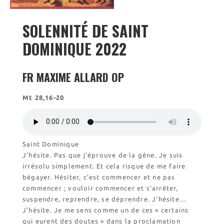
Visite symbolique de
l’Église
SOLENNITÉ DE SAINT
Visites virtuelles
Les randonnées
DOMINIQUE 2022
FR MAXIME ALLARD OP
Accueil monastique
Informations pratiques
Mt 28,16-20
Horaires
Accueil de groupes
Demande de séjour
Séjours étudiant(e)s
Saint Dominique
J’hésite. Pas que j’éprouve de la gêne. Je suis
Bénévolat
irrésolu simplement. Et cela risque de me faire
Covoiturage
bégayer. Hésiter, c’est commencer et ne pas
commencer ; vouloir commencer et s’arrêter,
La boutique – Librairie
suspendre, reprendre, se déprendre. J’hésite…
Biscuiterie St Dominique
J’hésite. Je me sens comme un de ces « certains
Catalogue et tarifs
qui eurent des doutes » dans la proclamation