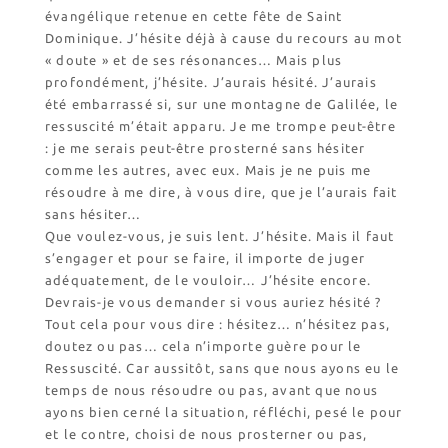
Revendeurs en ISÈRE
évangélique retenue en cette fête de Saint
Nos emballages
Dominique. J’hésite déjà à cause du recours au mot
« doute » et de ses résonances… Mais plus
Nos biscuits
profondément, j’hésite. J’aurais hésité. J’aurais
Nos ingrédients
été embarrassé si, sur une montagne de Galilée, le
ressuscité m’était apparu. Je me trompe peut-être
L’association
: je me serais peut-être prosterné sans hésiter
comme les autres, avec eux. Mais je ne puis me
Prochains événements
résoudre à me dire, à vous dire, que je l’aurais fait
Dernières conférences
sans hésiter…
Que voulez-vous, je suis lent. J’hésite. Mais il faut
Contact Accueil
s’engager et pour se faire, il importe de juger
Contact Boutique
adéquatement, de le vouloir… J’hésite encore.
Contact Communauté
Devrais-je vous demander si vous auriez hésité ?
Contact Biscuiterie
Tout cela pour vous dire : hésitez… n’hésitez pas,
doutez ou pas… cela n’importe guère pour le
Ressuscité. Car aussitôt, sans que nous ayons eu le
temps de nous résoudre ou pas, avant que nous
ayons bien cerné la situation, réfléchi, pesé le pour
et le contre, choisi de nous prosterner ou pas,