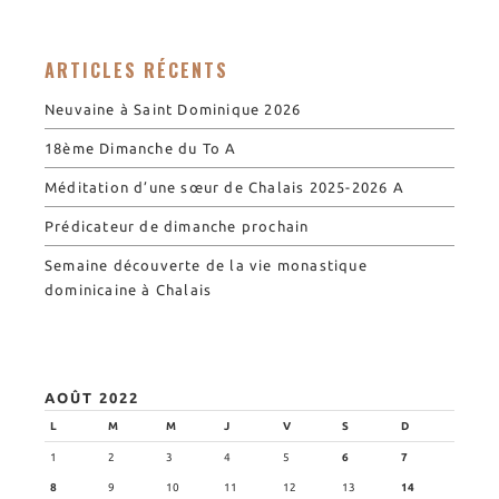
ARTICLES RÉCENTS
Neuvaine à Saint Dominique 2026
18ème Dimanche du To A
Méditation d’une sœur de Chalais 2025-2026 A
Prédicateur de dimanche prochain
Semaine découverte de la vie monastique
dominicaine à Chalais
AOÛT 2022
L
M
M
J
V
S
D
1
2
3
4
5
6
7
8
9
10
11
12
13
14