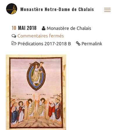
Monastère Notre-Dame de Chalais
10
MAI 2018
Monastère de Chalais
Commentaires fermés
Prédications 2017-2018 B
Permalink
Qui sommes nous ?
Saint Dominique
La famille dominicaine
Devenir moniale
dominicaine
Nous aider !
Nos Liens
Historique
Les restaurations de
l’église de Chalais
Visite symbolique de
l’Église