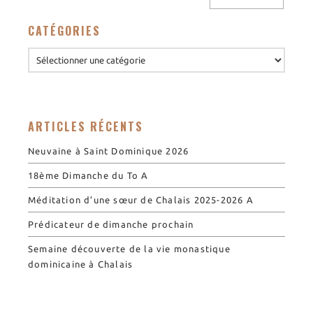
Nos biscuits
Nos ingrédients
CATÉGORIES
L’association
Prochains événements
Dernières conférences
ARTICLES RÉCENTS
Contact Accueil
Contact Boutique
Neuvaine à Saint Dominique 2026
Contact Communauté
18ème Dimanche du To A
Contact Biscuiterie
Méditation d’une sœur de Chalais 2025-2026 A
Prédicateur de dimanche prochain
Semaine découverte de la vie monastique
dominicaine à Chalais