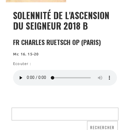
Visites virtuelles
Les randonnées
SOLENNITÉ DE L'ASCENSION
DU SEIGNEUR 2018 B
Accueil monastique
Informations pratiques
FR CHARLES RUETSCH OP (PARIS)
Horaires
Accueil de groupes
Mc 16. 15-20
Demande de séjour
Ecouter :
Séjours étudiant(e)s
Bénévolat
Covoiturage
La boutique – Librairie
Biscuiterie St Dominique
Catalogue et tarifs
Revendeurs en ISÈRE
Nos emballages