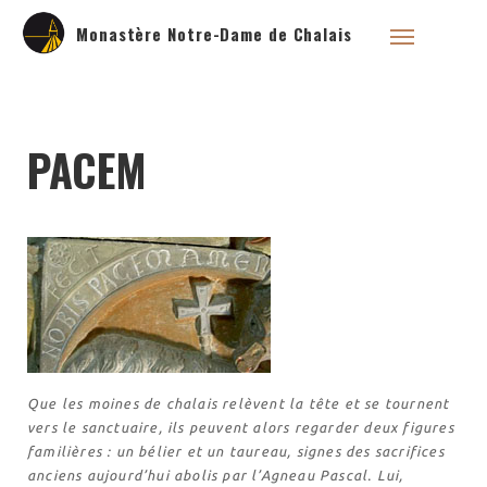
Monastère Notre-Dame de Chalais
PACEM
Qui sommes nous ?
Saint Dominique
La famille dominicaine
Devenir moniale
dominicaine
Nous aider !
Nos Liens
Historique
Les restaurations de
Que les moines de chalais relèvent la tête et se tournent
l’église de Chalais
vers le sanctuaire, ils peuvent alors regarder deux figures
Visite symbolique de
l’Église
familières : un bélier et un taureau, signes des sacrifices
anciens aujourd’hui abolis par l’Agneau Pascal. Lui,
Visites virtuelles