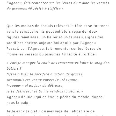
l’Agneau, fait remonter sur les lèvres du moine les versets
Les randonnées
du psaumes 49 récité à l’office :
Accueil monastique
Que les moines de chalais relèvent la tête et se tournent
Informations pratiques
vers le sanctuaire, ils peuvent alors regarder deux
Horaires
figures familières : un bélier et un taureau, signes des
sacrifices anciens aujourd’hui abolis par l’Agneau
Accueil de groupes
Pascal. Lui, l’Agneau, fait remonter sur les lèvres du
Demande de séjour
moine les versets du psaumes 49 récité à l’office :
Séjours étudiant(e)s
«
Vais-je manger la chair des taureaux et boire le sang des
Bénévolat
béliers ?
Covoiturage
Offre à Dieu le sacrifice d’action de grâces.
Accomplis tes voeux envers le Très Haut.
La boutique – Librairie
Invoque-moi au jour de détresse,
Biscuiterie St Dominique
je te délivrerai et tu me rendras la gloire.
»
Catalogue et tarifs
Agneau de Dieu qui enlève le péché du monde, donne-
Revendeurs en ISÈRE
nous la paix !
Nos emballages
Telle est « la clef » du message de l’abbatiale de
Nos biscuits