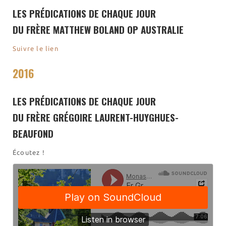
Nos emballages
LES PRÉDICATIONS DE CHAQUE JOUR
Nos biscuits
DU FRÈRE MATTHEW BOLAND OP AUSTRALIE
Nos ingrédients
Suivre le lien
L’association
2016
Prochains événements
Dernières conférences
LES PRÉDICATIONS DE CHAQUE JOUR
Contact Accueil
DU FRÈRE GRÉGOIRE LAURENT-HUYGHUES-
Contact Boutique
BEAUFOND
Contact Communauté
Contact Biscuiterie
Écoutez !