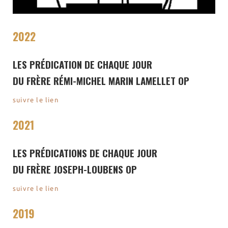
l’Église
Visites virtuelles
Les randonnées
2022
LES PRÉDICATION DE CHAQUE JOUR
Accueil monastique
DU FRÈRE RÉMI-MICHEL MARIN LAMELLET OP
Informations pratiques
Horaires
suivre le lien
Accueil de groupes
Demande de séjour
2021
Séjours étudiant(e)s
Bénévolat
LES PRÉDICATIONS DE CHAQUE JOUR
Covoiturage
DU FRÈRE JOSEPH-LOUBENS OP
La boutique – Librairie
suivre le lien
Biscuiterie St Dominique
Catalogue et tarifs
2019
Revendeurs en ISÈRE