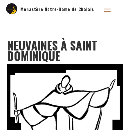
Monastère Notre-Dame de Chalais
NEUVAINES À SAINT
DOMINIQUE
Qui sommes nous ?
Saint Dominique
La famille dominicaine
Devenir moniale
dominicaine
Nous aider !
Nos Liens
Historique
Les restaurations de
l’église de Chalais
Visite symbolique de