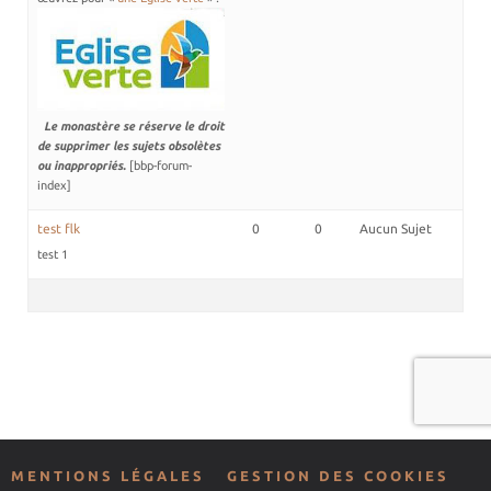
Nos biscuits
Nos ingrédients
L’association
Prochains événements
Le monastère se réserve le droit
de supprimer les sujets obsolètes
Dernières conférences
ou inappropriés.
[bbp-forum-
index]
Contact Accueil
Contact Boutique
test flk
0
0
Aucun Sujet
Contact Communauté
test 1
Contact Biscuiterie
MENTIONS LÉGALES
GESTION DES COOKIES