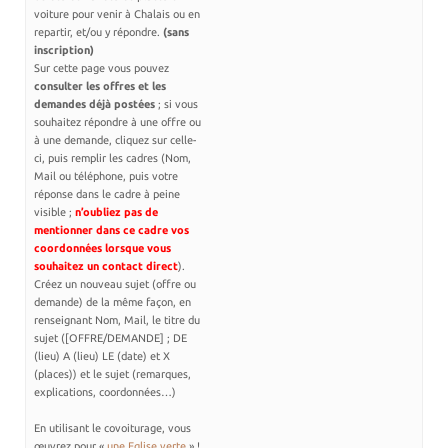
voiture pour venir à Chalais ou en
Les randonnées
repartir, et/ou y répondre.
(sans
inscription)
Sur cette page vous pouvez
consulter les offres et les
Accueil monastique
demandes déjà postées
; si vous
Informations pratiques
souhaitez répondre à une offre ou
à une demande, cliquez sur celle-
Horaires
ci, puis remplir les cadres (Nom,
Accueil de groupes
Mail ou téléphone, puis votre
réponse dans le cadre à peine
Demande de séjour
visible ;
n’oubliez pas de
Séjours étudiant(e)s
mentionner dans ce cadre vos
coordonnées lorsque vous
Bénévolat
souhaitez un contact direct
).
Covoiturage
Créez un nouveau sujet (offre ou
demande) de la même façon, en
La boutique – Librairie
renseignant Nom, Mail, le titre du
sujet ([OFFRE/DEMANDE] ; DE
Biscuiterie St Dominique
(lieu) A (lieu) LE (date) et X
Catalogue et tarifs
(places)) et le sujet (remarques,
explications, coordonnées…)
Revendeurs en ISÈRE
Nos emballages
En utilisant le covoiturage, vous
œuvrez pour «
une Eglise verte
» !