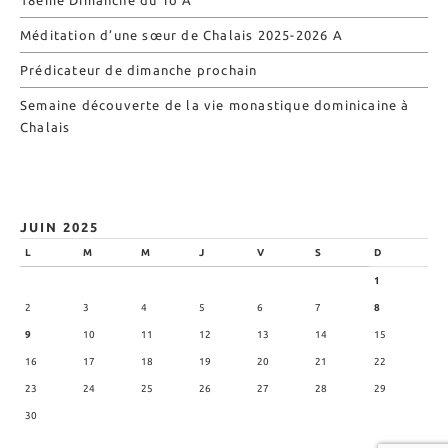
18ème Dimanche du To A
Méditation d’une sœur de Chalais 2025-2026 A
Prédicateur de dimanche prochain
Semaine découverte de la vie monastique dominicaine à
Chalais
JUIN 2025
L
M
M
J
V
S
D
1
2
3
4
5
6
7
8
9
10
11
12
13
14
15
16
17
18
19
20
21
22
23
24
25
26
27
28
29
30