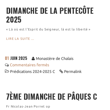
Nos biscuits
DIMANCHE DE LA PENTECÔTE
Nos ingrédients
2025
L’association
« Là où est l’Esprit du Seigneur, là est la liberté »
Prochains événements
LIRE LA SUITE ...
Dernières conférences
Contact Accueil
Contact Boutique
01
JUIN 2025
Monastère de Chalais
Contact Communauté
Commentaires fermés
Contact Biscuiterie
Prédications 2024-2025 C
Permalink
7ÈME DIMANCHE DE PÂQUES C
Fr Nicolas-Jean Porret op