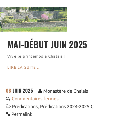
Visites virtuelles
Les randonnées
Accueil monastique
MAI-DÉBUT JUIN 2025
Informations pratiques
Horaires
Vive le printemps à Chalais !
Accueil de groupes
Demande de séjour
LIRE LA SUITE ...
Séjours étudiant(e)s
Bénévolat
Covoiturage
08
JUIN 2025
Monastère de Chalais
Commentaires fermés
La boutique – Librairie
Prédications
,
Prédications 2024-2025 C
Biscuiterie St Dominique
Permalink
Catalogue et tarifs
Revendeurs en ISÈRE
Nos emballages