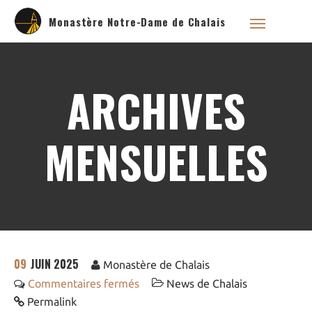
Monastère Notre-Dame de Chalais
ARCHIVES
Qui sommes nous ?
MENSUELLES
Saint Dominique
La famille dominicaine
Devenir moniale
dominicaine
Nous aider !
Nos Liens
Historique
09
JUIN 2025
Monastère de Chalais
Les restaurations de
l’église de Chalais
Commentaires fermés
News de Chalais
Visite symbolique de
Permalink
l’Église